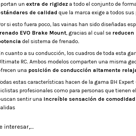
aportan un
extra de rigidez
a todo el conjunto de forma
estándares de calidad
que la marca exige a todos sus
Por si esto fuera poco, las vainas han sido diseñadas es
frenado EVO Brake Mount
, gracias al cual se
reducen 
potencia
del sistema de frenado.
En cuanto a su conducción, los cuadros de toda esta ga
Ultimate RC. Ambos modelos comparten una misma geomet
ofrecen una
posición de conducción altamente relaj
Todas estas características hacen de la gama BH Exper
ciclistas profesionales como para personas que tienen 
buscan sentir una
increíble sensación de comodidad 
salidas
interesar,...