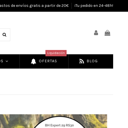
astos de envíos gratis a partir de 20€
¡Tu pedido en 24-48h!
Liquidación
OS
OFERTAS
BLOG