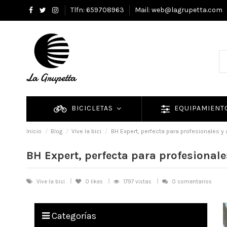
Tlfn: 659708963
Mail: web@lagrupetta.com
BICICLETAS
EQUIPAMIEN
Inicio
Blog
Vive la bici
BH Expert, perfecta para profesionales y
BH Expert, perfecta para profesional
Vive la bici
0
likes
1797 vistas
0 comentarios
Categorías