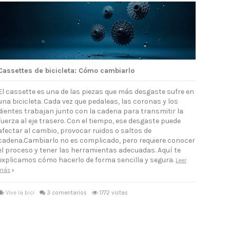
Cassettes de bicicleta: Cómo cambiarlo
El cassette es una de las piezas que más desgaste sufre en
una bicicleta. Cada vez que pedaleas, las coronas y los
dientes trabajan junto con la cadena para transmitir la
fuerza al eje trasero. Con el tiempo, ese desgaste puede
afectar al cambio, provocar ruidos o saltos de
cadena.Cambiarlo no es complicado, pero requiere conocer
el proceso y tener las herramientas adecuadas. Aquí te
explicamos cómo hacerlo de forma sencilla y segura.
Leer
más
Vive la bici
3 comentarios
1772 vistas