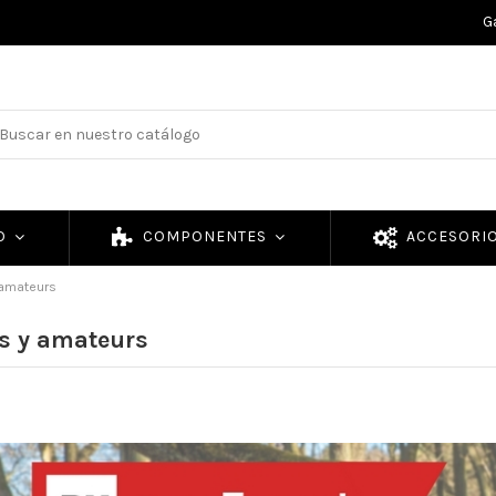
G
TO
COMPONENTES
ACCESORI
 amateurs
es y amateurs