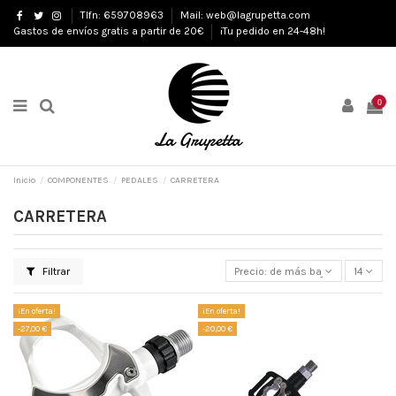
Tlfn: 659708963
Mail: web@lagrupetta.com
Gastos de envíos gratis a partir de 20€
¡Tu pedido en 24-48h!
0
Inicio
COMPONENTES
PEDALES
CARRETERA
CARRETERA
Filtrar
Precio: de más bajo a más alto
14
¡En oferta!
¡En oferta!
-27,00 €
-20,00 €