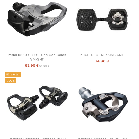
Pedal R550 SPD-SL Gris Con Calas
PEDAL GEO TREKKING GRIP
SM-SH11
74,90 €
63,99 €
84,99 €
¡En oferta!
-7,00 €