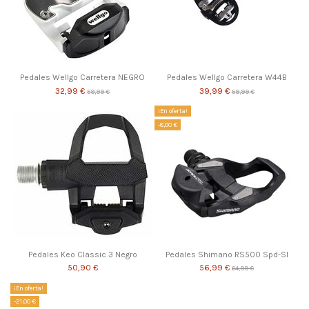
Pedales Wellgo Carretera NEGRO
Pedales Wellgo Carretera W44B
32,99 €
39,99 €
59,99 €
59,99 €
¡En oferta!
-8,00 €
Pedales Keo Classic 3 Negro
Pedales Shimano RS500 Spd-Sl
50,90 €
56,99 €
64,99 €
¡En oferta!
-21,00 €