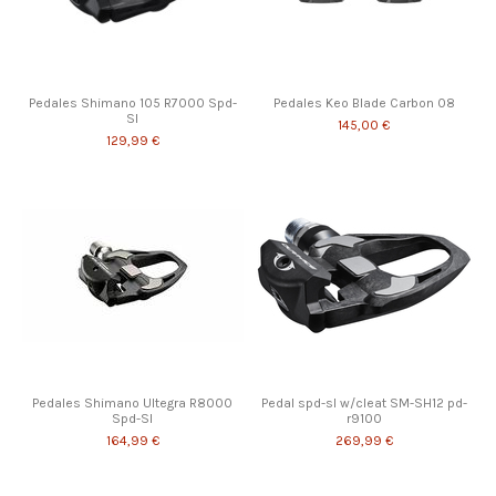
Pedales Shimano 105 R7000 Spd-
Pedales Keo Blade Carbon 08
Sl
145,00 €
129,99 €
Pedales Shimano Ultegra R8000
Pedal spd-sl w/cleat SM-SH12 pd-
Spd-Sl
r9100
164,99 €
269,99 €