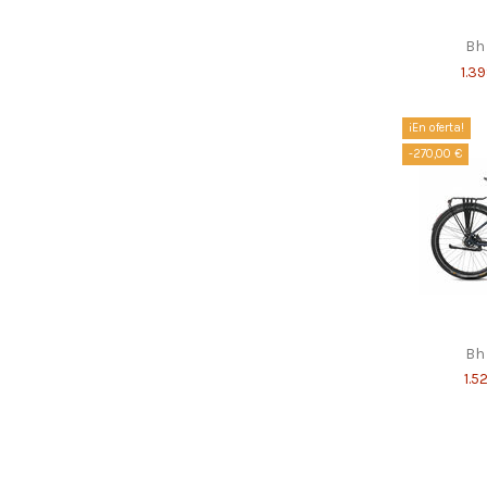
Bh 
1.3
¡En oferta!
-270,00 €
Bh
1.5