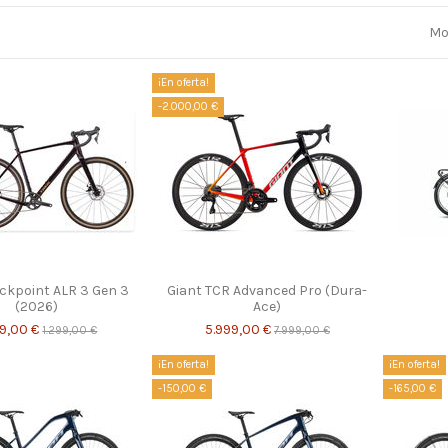
Mo
¡En oferta!
-2.000,00 €
ckpoint ALR 3 Gen 3
Giant TCR Advanced Pro (Dura-
(2026)
Ace)
99,00 €
5.999,00 €
1.299,00 €
7.999,00 €
¡En oferta!
¡En oferta!
-150,00 €
-165,00 €