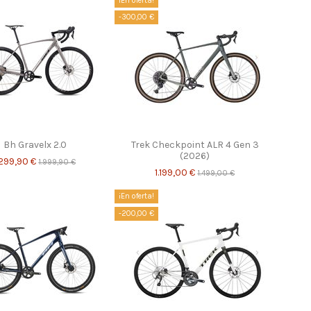
¡En oferta!
-300,00 €
Bh Gravelx 2.0
Trek Checkpoint ALR 4 Gen 3
(2026)
.299,90 €
1.999,90 €
1.199,00 €
1.499,00 €
¡En oferta!
-200,00 €