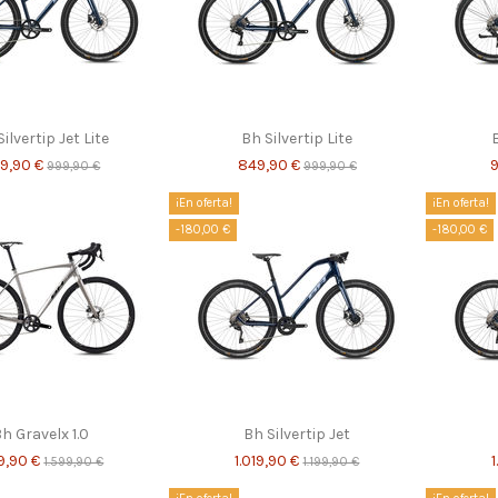
ilvertip Jet Lite
Bh Silvertip Lite
B
9,90 €
849,90 €
999,90 €
999,90 €
¡En oferta!
¡En oferta!
-180,00 €
-180,00 €
h Gravelx 1.0
Bh Silvertip Jet
9,90 €
1.019,90 €
1.599,90 €
1.199,90 €