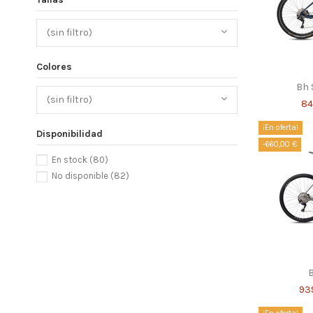
(sin filtro)
Colores
Bh S
(sin filtro)
84
¡En oferta!
Disponibilidad
-660,00 €
En stock
(80)
No disponible
(82)
B
93