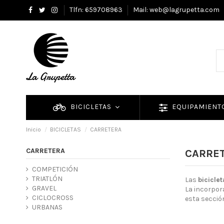
Tlfn: 659708963
Mail: web@lagrupetta.com
BICICLETAS
EQUIPAMIEN
Inicio
BICICLETAS
CARRETERA
CARRETERA
CARRE
COMPETICIÓN
TRIATLÓN
Las
bicicle
GRAVEL
La incorpor
CICLOCROSS
esta secci
URBANAS