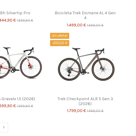
Bh Silvertip Pro
Bicicleta Trek Domane AL 4 Gen
4
.444,90 €
1.699,90 €
1.499,00 €
1.699,00 €
¡En oferta!
-200,00 €
 Gravelx 1.5 (2026)
Trek Checkpoint ALR 5 Gen 3
(2026)
.699,90 €
1.999,90 €
1.799,00 €
1.999,00 €