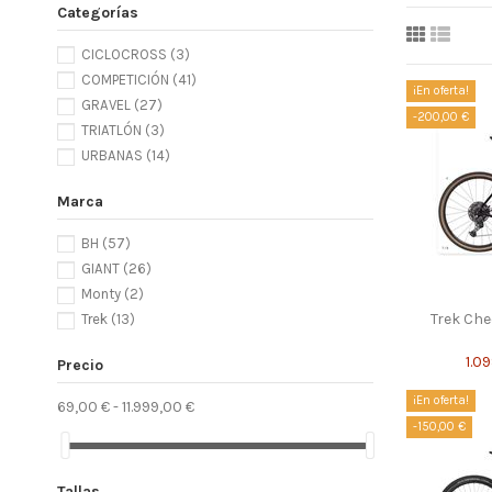
Categorías
CICLOCROSS
(3)
COMPETICIÓN
(41)
¡En oferta!
GRAVEL
(27)
-200,00 €
TRIATLÓN
(3)
URBANAS
(14)
Marca
BH
(57)
GIANT
(26)
Monty
(2)
Trek Che
Trek
(13)
1.0
Precio
¡En oferta!
69,00 € - 11.999,00 €
-150,00 €
Tallas