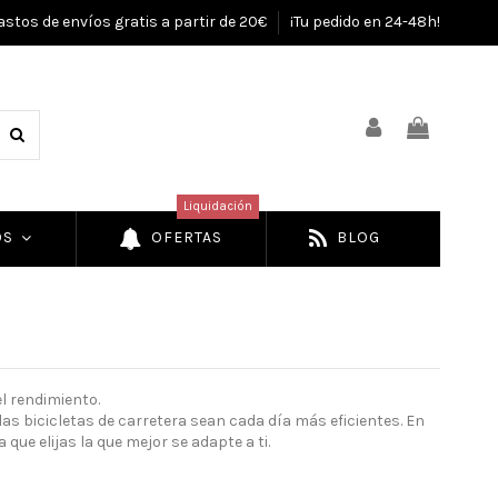
astos de envíos gratis a partir de 20€
¡Tu pedido en 24-48h!
Liquidación
OS
OFERTAS
BLOG
l rendimiento.
s bicicletas de carretera sean cada día más eficientes. En
 que elijas la que mejor se adapte a ti.