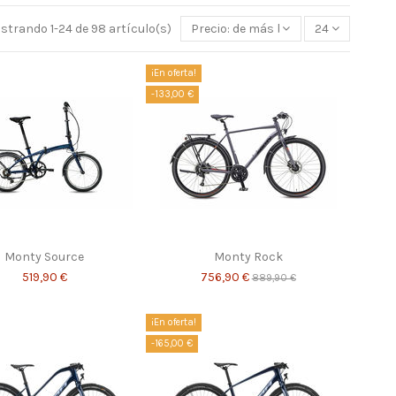
strando 1-24 de 98 artículo(s)
Precio: de más bajo a más alto
24
¡En oferta!
-133,00 €
Monty Source
Monty Rock
519,90 €
756,90 €
889,90 €
¡En oferta!
-165,00 €