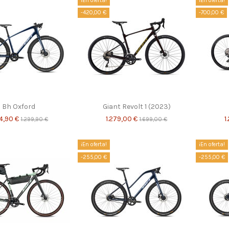
¡En oferta!
¡En oferta!
-420,00 €
-700,00 €
Bh Oxford
Giant Revolt 1 (2023)
04,90 €
1.279,00 €
1
1.299,90 €
1.699,00 €
¡En oferta!
¡En oferta!
-255,00 €
-255,00 €