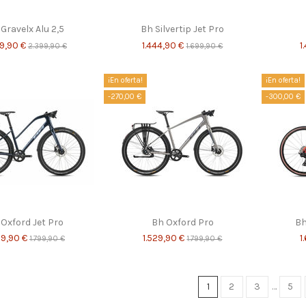
Gravelx Alu 2,5
Bh Silvertip Jet Pro
99,90 €
1.444,90 €
1
2.399,90 €
1.699,90 €
¡En oferta!
¡En oferta!
-270,00 €
-300,00 €
 Oxford Jet Pro
Bh Oxford Pro
Bh
29,90 €
1.529,90 €
1
1.799,90 €
1.799,90 €
1
2
3
…
5