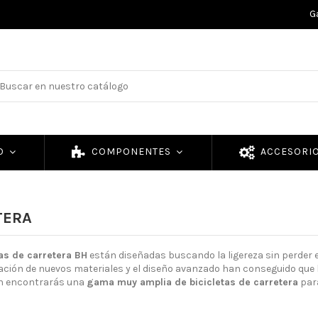
G
TO
COMPONENTES
ACCESORI
TERA
tas de carretera BH
están diseñadas buscando la ligereza sin perder e
ación de nuevos materiales y el diseño avanzado han conseguido que la
ón encontrarás una
gama muy amplia de bicicletas de carretera
para