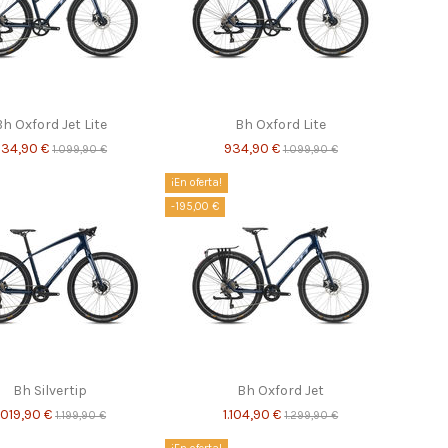
h Oxford Jet Lite
Bh Oxford Lite
934,90 €
934,90 €
1.099,90 €
1.099,90 €
¡En oferta!
-195,00 €
Bh Silvertip
Bh Oxford Jet
1.019,90 €
1.104,90 €
1.199,90 €
1.299,90 €