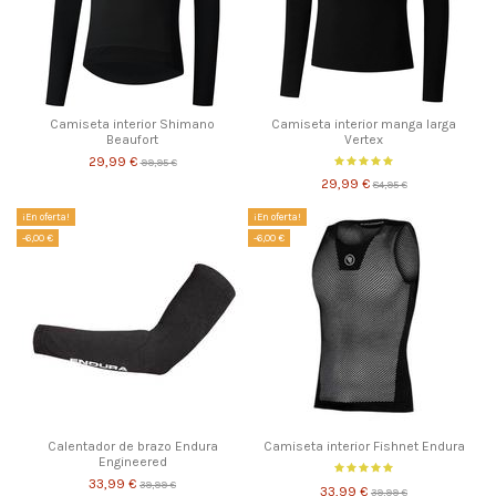
Camiseta interior Shimano
Camiseta interior manga larga
Beaufort
Vertex
29,99 €
99,95 €
29,99 €
84,95 €
¡En oferta!
¡En oferta!
-6,00 €
-6,00 €
Calentador de brazo Endura
Camiseta interior Fishnet Endura
Engineered
33,99 €
39,99 €
33,99 €
39,99 €