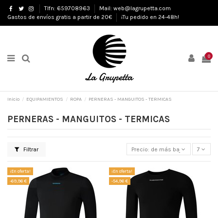
Tlfn: 659708963
Mail: web@lagrupetta.com
Gastos de envíos gratis a partir de 20€
¡Tu pedido en 24-48h!
0
Inicio
EQUIPAMIENTOS
ROPA
PERNERAS - MANGUITOS - TERMICAS
PERNERAS - MANGUITOS - TERMICAS
Filtrar
Precio: de más bajo a más alto
7
¡En oferta!
¡En oferta!
-69,96 €
-54,96 €