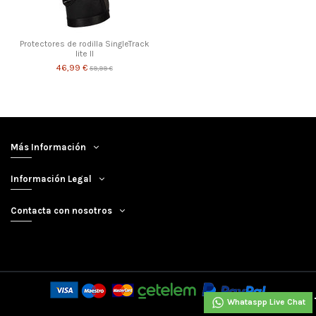
Protectores de rodilla SingleTrack
lite II
46,99 €
59,99 €
Más Información
Información Legal
Contacta con nosotros
Whataspp Live Chat