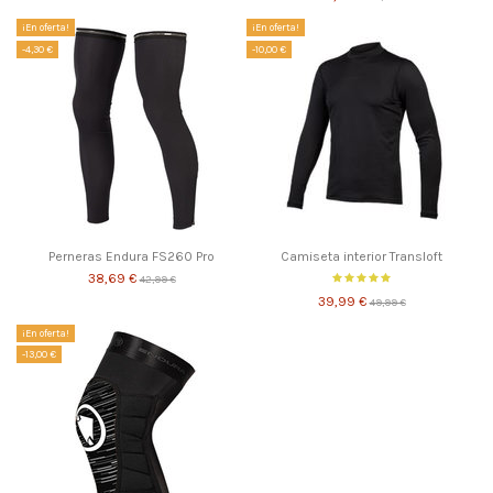
¡En oferta!
¡En oferta!
-4,30 €
-10,00 €
Perneras Endura FS260 Pro
Camiseta interior Transloft
38,69 €
42,99 €
39,99 €
49,99 €
¡En oferta!
-13,00 €