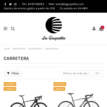
Tlfn: 659708963
Mail: web@lagrupetta.com
Gastos de envíos gratis a partir de 20€
¡Tu pedido en 24-48h!
0
Inicio
BICICLETAS
ELECTRICAS
CARRETERA
CARRETERA
Filtrar
Precio: de más bajo a más alto
13
¡En oferta!
¡En oferta!
-1.400,00 €
-900,00 €