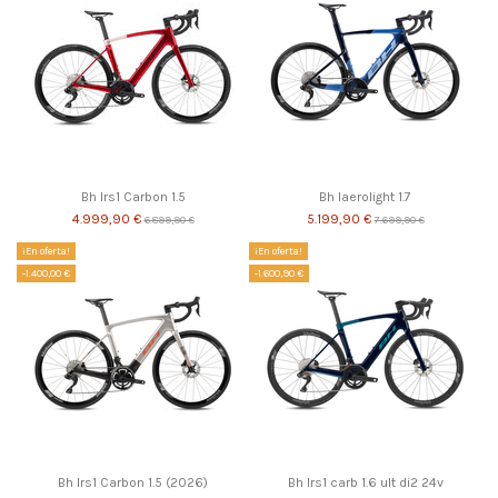
Bh Irs1 Carbon 1.5
Bh Iaerolight 1.7
4.999,90 €
5.199,90 €
6.899,90 €
7.699,90 €
¡En oferta!
¡En oferta!
-1.400,00 €
-1.600,90 €
Bh Irs1 Carbon 1.5 (2026)
Bh Irs1 carb 1.6 ult di2 24v