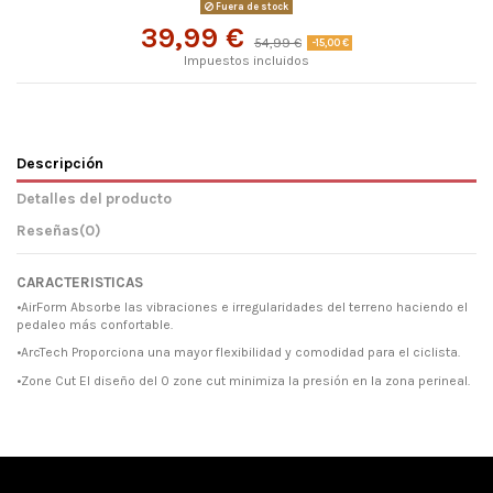
Fuera de stock
39,99 €
54,99 €
-15,00 €
Impuestos incluidos
Descripción
Detalles del producto
Reseñas
(0)
CARACTERISTICAS
•AirForm Absorbe las vibraciones e irregularidades del terreno haciendo el
pedaleo más confortable.
•ArcTech Proporciona una mayor flexibilidad y comodidad para el ciclista.
•Zone Cut El diseño del 0 zone cut minimiza la presión en la zona perineal.