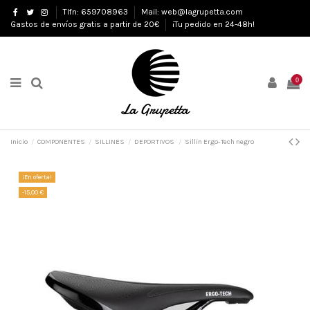
Tlfn: 659708963
Mail: web@lagrupetta.com
Gastos de envíos gratis a partir de 20€
¡Tu pedido en 24-48h!
0
Inicio
COMPONENTES
SILLINES
DEPORTIVOS
Sillin Ergo-Tech negro
¡En oferta!
-15,00 €