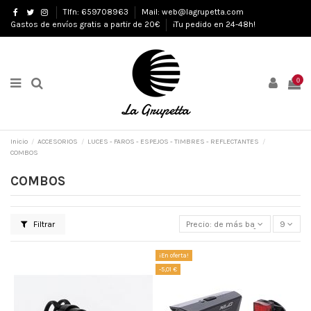
Tlfn: 659708963
Mail: web@lagrupetta.com
Gastos de envíos gratis a partir de 20€
¡Tu pedido en 24-48h!
0
Inicio
ACCESORIOS
LUCES - FAROS - ESPEJOS - TIMBRES - REFLECTANTES
COMBOS
COMBOS
Filtrar
Precio: de más bajo a más alto
9
¡En oferta!
-5,01 €