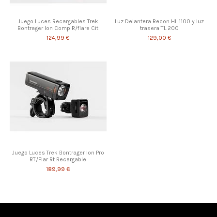
Juego Luces Recargables Trek
Luz Delantera Recon HL 1100 y luz
Bontrager Ion Comp R/flare Cit
trasera TL 200
124,99 €
129,00 €
Juego Luces Trek Bontrager Ion Pro
RT/Flar Rt Recargable
189,99 €