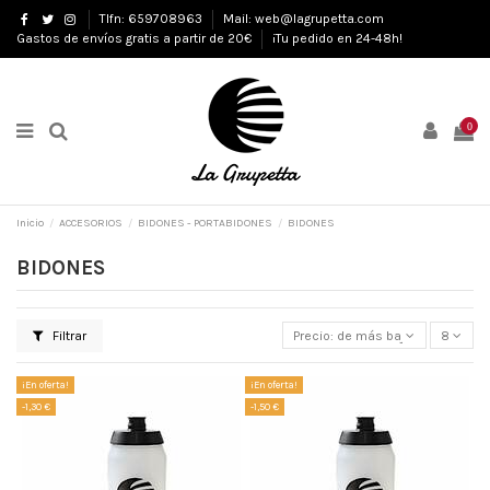
Tlfn: 659708963
Mail: web@lagrupetta.com
Gastos de envíos gratis a partir de 20€
¡Tu pedido en 24-48h!
0
Inicio
ACCESORIOS
BIDONES - PORTABIDONES
BIDONES
BIDONES
Filtrar
Precio: de más bajo a más alto
8
¡En oferta!
¡En oferta!
-1,30 €
-1,50 €