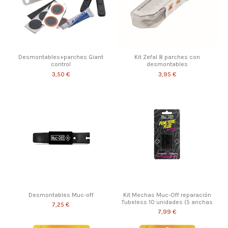
Desmontables+parches Giant
Kit Zefal 8 parches con
control
desmontables
3,50 €
3,95 €
Desmontables Muc-off
Kit Mechas Muc-Off reparación
Tubeless 10 unidades (5 anchas
7,25 €
7,99 €