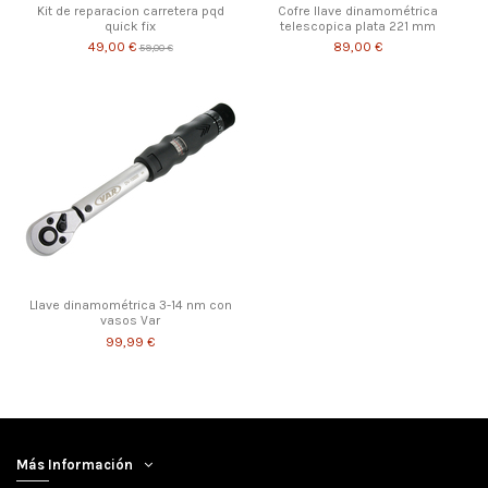
Kit de reparacion carretera pqd
Cofre llave dinamométrica
quick fix
telescopica plata 221 mm
49,00 €
89,00 €
59,00 €
Llave dinamométrica 3-14 nm con
vasos Var
99,99 €
Más Información