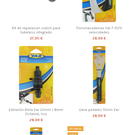
Kit de reparacion clutch para
Tronchacadenas Var 7-10/11
tubeless integrado
velocidades
27,90 €
28,99 €
Extractor Biela Var 22mm / 8mm
Llave pedales 15mm Var
Octalink, Isis
28,99 €
28,99 €
¡En oferta!
-7,01 €