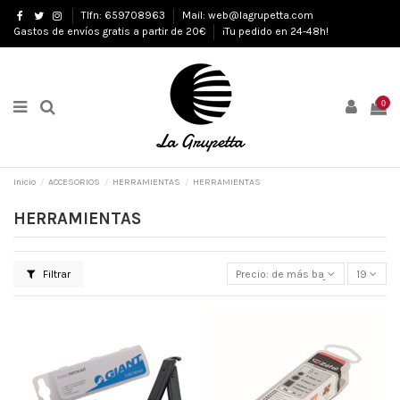
Tlfn: 659708963
Mail: web@lagrupetta.com
Gastos de envíos gratis a partir de 20€
¡Tu pedido en 24-48h!
0
Inicio
ACCESORIOS
HERRAMIENTAS
HERRAMIENTAS
HERRAMIENTAS
Filtrar
Precio: de más bajo a más alto
19