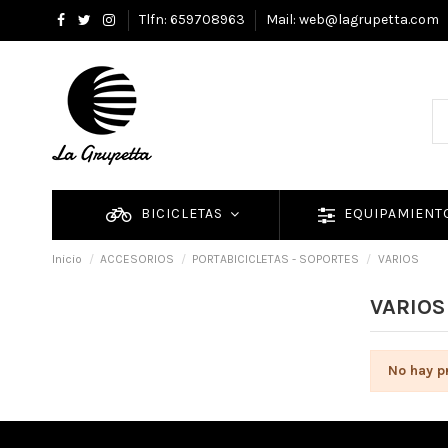
Tlfn: 659708963
Mail: web@lagrupetta.com
BICICLETAS
EQUIPAMIEN
Inicio
ACCESORIOS
PORTABICICLETAS - SOPORTES
VARIOS
VARIOS
No hay p