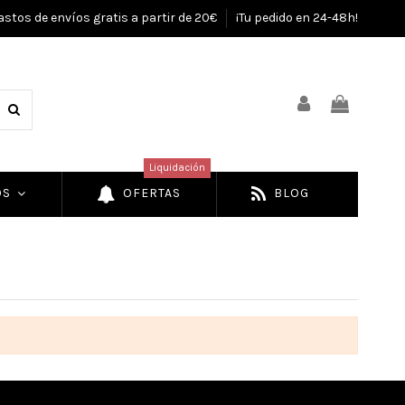
astos de envíos gratis a partir de 20€
¡Tu pedido en 24-48h!
Liquidación
OS
OFERTAS
BLOG