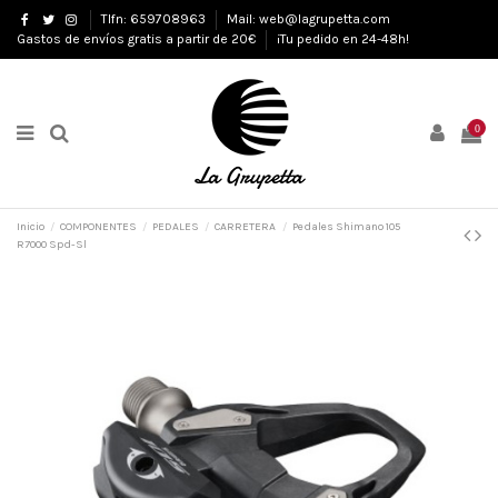
Tlfn: 659708963
Mail: web@lagrupetta.com
Gastos de envíos gratis a partir de 20€
¡Tu pedido en 24-48h!
0
Inicio
COMPONENTES
PEDALES
CARRETERA
Pedales Shimano 105
R7000 Spd-Sl