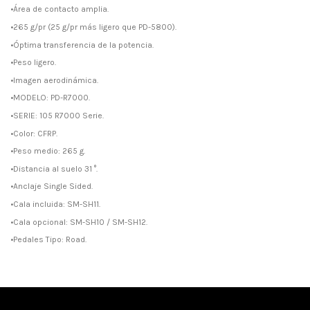
•Área de contacto amplia.
•265 g/pr (25 g/pr más ligero que PD-5800).
•Óptima transferencia de la potencia.
•Peso ligero.
•Imagen aerodinámica.
•MODELO: PD-R7000.
•SERIE: 105 R7000 Serie.
•Color: CFRP.
•Peso medio: 265 g.
•Distancia al suelo 31 °.
•Anclaje Single Sided.
•Cala incluida: SM-SH11.
•Cala opcional: SM-SH10 / SM-SH12.
•Pedales Tipo: Road.