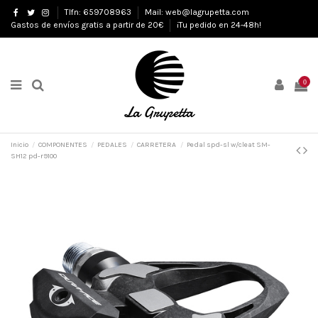
Tlfn: 659708963
Mail: web@lagrupetta.com
Gastos de envíos gratis a partir de 20€
¡Tu pedido en 24-48h!
0
Inicio
COMPONENTES
PEDALES
CARRETERA
Pedal spd-sl w/cleat SM-
SH12 pd-r9100