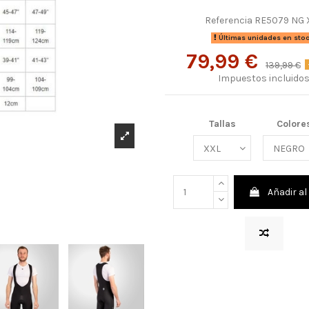
Referencia
RE5079 NG 
Últimas unidades en sto
79,99 €
139,99 €
Impuestos incluido
Tallas
Colore
Añadir al