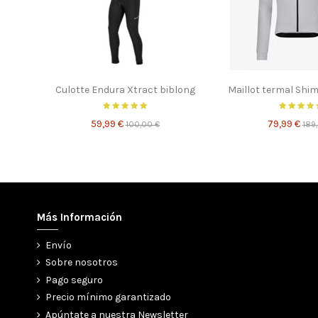
Culotte Endura Xtract biblong
Maillot termal Shi
59,99 €
79,99 €
100,00 €
189
Más Información
Envío
Sobre nosotros
Pago seguro
Precio mínimo garantizado
Apúntate a nuestra Newsletter