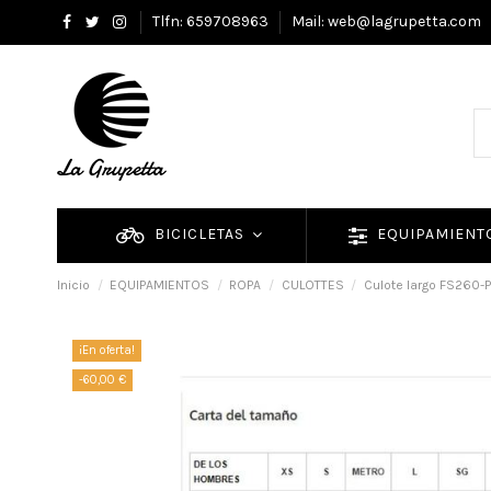
Tlfn: 659708963
Mail: web@lagrupetta.com
BICICLETAS
EQUIPAMIEN
Inicio
EQUIPAMIENTOS
ROPA
CULOTTES
Culote largo FS260-Pr
¡En oferta!
-60,00 €