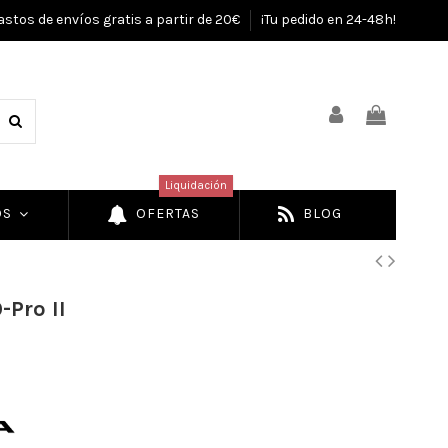
astos de envíos gratis a partir de 20€
¡Tu pedido en 24-48h!
Liquidación
OS
OFERTAS
BLOG
-Pro II