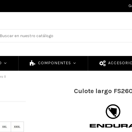
G
TO
COMPONENTES
ACCESORI
o II
Culote largo FS260