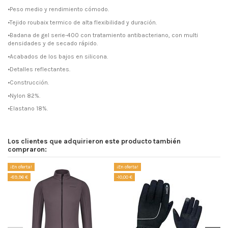
•Peso medio y rendimiento cómodo.
•Tejido roubaix termico de alta flexibilidad y duración.
•Badana de gel serie-400 con tratamiento antibacteriano, con multi
densidades y de secado rápido.
•Acabados de los bajos en silicona.
•Detalles reflectantes.
•Construcción.
•Nylon 82%.
•Elastano 18%.
Los clientes que adquirieron este producto también
compraron:
¡En oferta!
¡En oferta!
¡E
-89,96 €
-10,00 €
-3