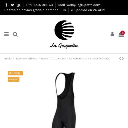
Tlfn: 659708963
Mail: web@lagrupetta.com
Gastos de envíos gratis a partir de 20€
¡Tu pedido en 24-48h!
0
Inicio
EQUIPAMIENTOS
ROPA
CULOTTES
Culotte Endura Xtract biblong
¡En oferta!
-40,01 €