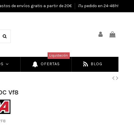
astos de envíos gratis a partir de 20€
¡Tu pedido en 24-48h!
Liquidación
OS
OFERTAS
BLOG
0C Vf8
VF8