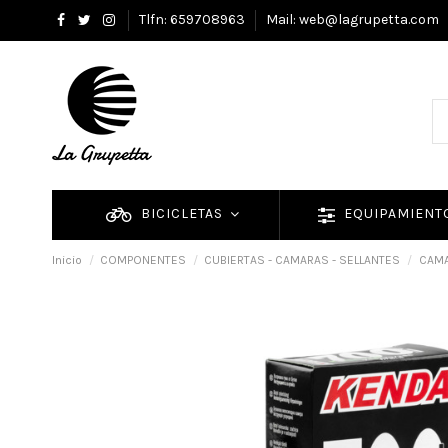
Tlfn: 659708963
Mail: web@lagrupetta.com
BICICLETAS
EQUIPAMIEN
Inicio
COMPONENTES
CUBIERTAS - CAMARAS - SELLANTES
CAM