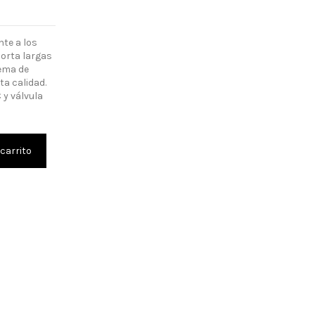
s
nte a los
orta largas
tema de
ta calidad.
y válvula
 carrito