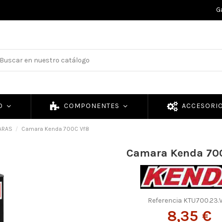
G
TO
COMPONENTES
ACCESORI
ARAS
Camara Kenda 700C Vf8
Camara Kenda 70
Referencia
KTU700.23.
8,35 €