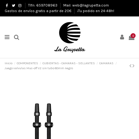
Tlfn: 659708963
Mail: web@lagrupetta.com
Gastos de envíos gratis a partir de 20€
¡Tu pedido en 24-48h!
0
Inicio
COMPONENTES
CUBIERTAS - CAMARAS - SELLANTES
CAMARAS
Juego valvulas Muc-off V2 sin tubo 80mm negro