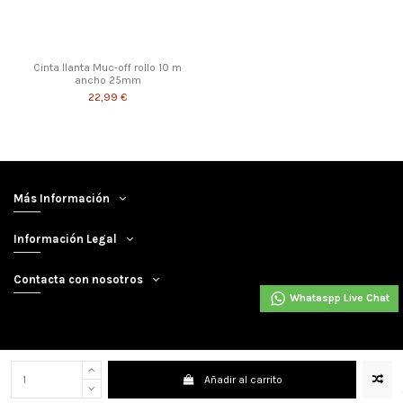
Cinta llanta Muc-off rollo 10 m
ancho 25mm
22,99 €
Más Información
Información Legal
Contacta con nosotros
Whataspp Live Chat
Añadir al carrito