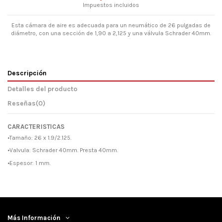
Impuestos incluidos
Esta cámara de aire es adecuada para un neumático de 26 pulgadas de
diámetro, con una sección de 1,90 a 2,125 y una válvula Schrader 40mm.
Descripción
Detalles del producto
Reseñas
(0)
CARACTERISTICAS
•Tamaño: 26 x 1.9/2.125.
•Valvula: Schrader 40mm. Presta 40mm.
•Espesor: 1 mm.
Más Información