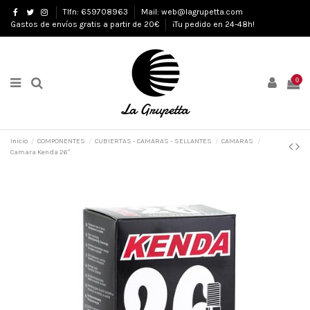
Tlfn: 659708963
Mail: web@lagrupetta.com
Gastos de envíos gratis a partir de 20€
¡Tu pedido en 24-48h!
0
Inicio
COMPONENTES
CUBIERTAS - CAMARAS - SELLANTES
CAMARAS
Camara Kenda 26"