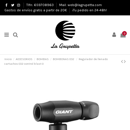
Tlfn: 659708963
Mail: web@lagrupetta.com
Gastos de envíos gratis a partir de 20€
¡Tu pedido en 24-48h!
0
Inicio
ACCESORIOS
BOMBAS
BOMBONAS CO2
Regulador de llenado
cartuchos CO2 control blast 0