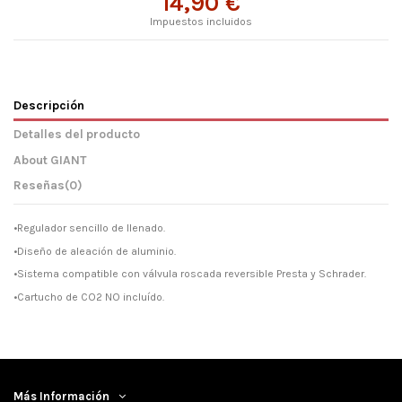
14,90 €
Impuestos incluidos
Descripción
Detalles del producto
About GIANT
Reseñas
(0)
•Regulador sencillo de llenado.
•Diseño de aleación de aluminio.
•Sistema compatible con válvula roscada reversible Presta y Schrader.
•Cartucho de CO2 NO incluído.
Más Información