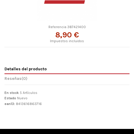
Referencia
387421400
8,90 €
Impuestos incluidos
Detalles del producto
Reseñas
(0)
En stock
5 Artículos
Estado
Nuevo
ean13:
8413616863716