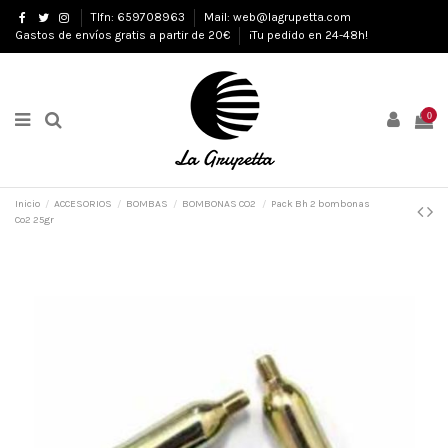
Tlfn: 659708963
Mail: web@lagrupetta.com
Gastos de envíos gratis a partir de 20€
¡Tu pedido en 24-48h!
0
Inicio
ACCESORIOS
BOMBAS
BOMBONAS CO2
Pack Bh 2 bombonas
Co2 25gr