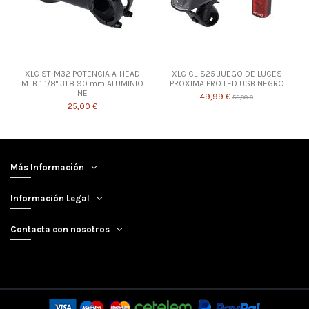
XLC ST-M32 POTENCIA A-HEAD
XLC CL-S25 JUEGO DE LUCES
MTB 1 1/8" 31.8 90 mm ALUMINIO
PROXIMA PRO LED USB NEGRO
NE
49,99 €
55,00 €
25,00 €
Más Información
Información Legal
Contacta con nosotros