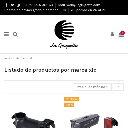
Tlfn: 659708963
Mail: web@lagrupetta.com
Gastos de envíos gratis a partir de 20€
¡Tu pedido en 24-48h!
0
Inicio
Marcas
xlc
Listado de productos por marca xlc
Precio: de más bajo a más alto
2
¡En oferta!
-5,01 €