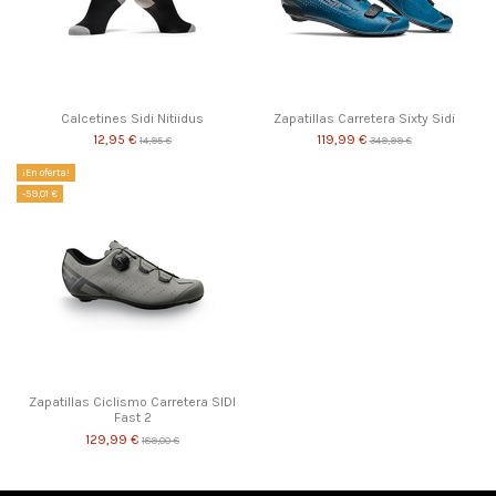
Calcetines Sidi Nitiidus
Zapatillas Carretera Sixty Sidi
12,95 €
119,99 €
14,95 €
349,99 €
¡En oferta!
-59,01 €
Zapatillas Ciclismo Carretera SIDI
Fast 2
129,99 €
189,00 €