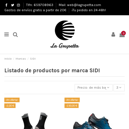
Tlfn: 659708963
Mail: web@lagrupetta.com
Gastos de envíos gratis a partir de 20€
¡Tu pedido en 24-48h!
0
Inicio
Marcas
SIDI
Listado de productos por marca SIDI
Precio: de más bajo a más alto
3
¡En oferta!
¡En oferta!
-2,00 €
-230,00 €