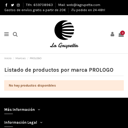
Tlfn: 659708963
Mail: web@lagrupetta.com
Gastos de envíos gratis a partir de 20€
¡Tu pedido en 24-48h!
0
Inicio
Marcas
PROLOGO
Listado de productos por marca PROLOGO
No hay productos disponibles
Más Información
Información Legal