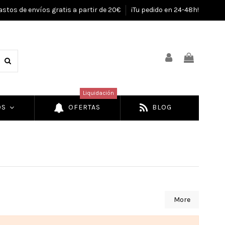
astos de envíos gratis a partir de 20€
¡Tu pedido en 24-48h!
Liquidación
OS
OFERTAS
BLOG
More