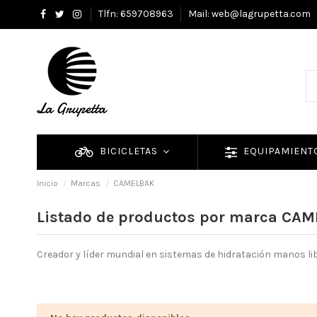
Tlfn: 659708963
Mail: web@lagrupetta.com
BICICLETAS
EQUIPAMIEN
Inicio
Marcas
CAMELBAK
Listado de productos por marca CA
Creador y líder mundial en sistemas de hidratación manos lib