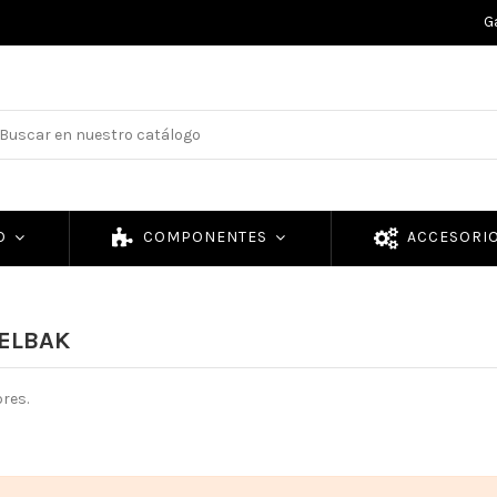
G
TO
COMPONENTES
ACCESORI
MELBAK
res.