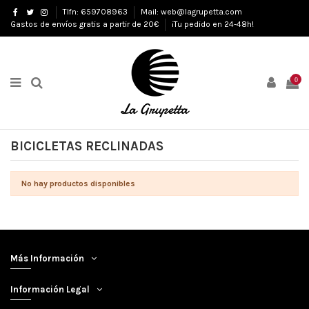
Tlfn: 659708963
Mail: web@lagrupetta.com
Gastos de envíos gratis a partir de 20€
¡Tu pedido en 24-48h!
0
BICICLETAS RECLINADAS
No hay productos disponibles
Más Información
Información Legal