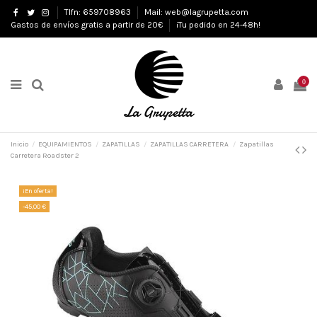
Tlfn: 659708963
Mail: web@lagrupetta.com
Gastos de envíos gratis a partir de 20€
¡Tu pedido en 24-48h!
0
Inicio
EQUIPAMIENTOS
ZAPATILLAS
ZAPATILLAS CARRETERA
Zapatillas
Carretera Roadster 2
¡En oferta!
-45,00 €