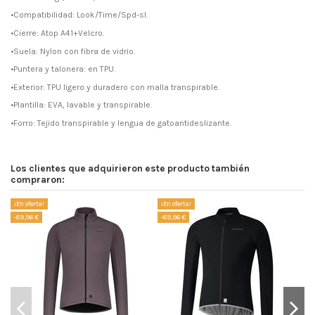
•Compatibilidad: Look/Time/Spd-sl.
•Cierre: Atop A41+Velcro.
•Suela: Nylon con fibra de vidrio.
•Puntera y talonera: en TPU.
•Exterior: TPU ligero y duradero con malla transpirable.
•Plantilla: EVA, lavable y transpirable.
•Forro: Tejido transpirable y lengua de gatoantideslizante.
Los clientes que adquirieron este producto también
compraron:
¡En oferta!
¡En oferta!
¡E
-89,96 €
-89,96 €
-4