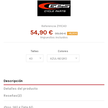
Referencia
Z111C43
54,90 €
99,90 €
-45,00 €
Impuestos incluidos
Tallas
Colores
Descripción
Detalles del producto
Reseñas
(2)
•Peso: 560 g (Talla 42).