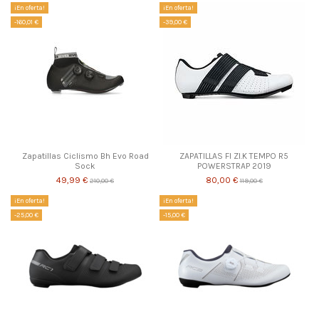
¡En oferta!
¡En oferta!
-160,01 €
-39,00 €
Zapatillas Ciclismo Bh Evo Road
ZAPATILLAS FI ZI.K TEMPO R5
Sock
POWERSTRAP 2019
49,99 €
80,00 €
210,00 €
119,00 €
¡En oferta!
¡En oferta!
-25,00 €
-15,00 €