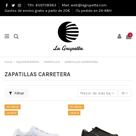
Tlfn: 659708963
Mail: web@lagrupetta.com
Gastos de envíos gratis a partir de 20€
¡Tu pedido en 24-48h!
0
Inicio
EQUIPAMIENTOS
ZAPATILLAS
ZAPATILLAS CARRETERA
ZAPATILLAS CARRETERA
Filtrar
Precio: de más bajo a más alto
14
¡En oferta!
¡En oferta!
-20,00 €
-55,01 €