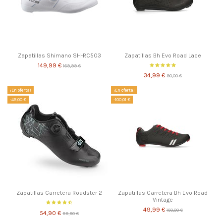
Zapatillas Shimano SH-RC503
Zapatillas Bh Evo Road Lace
149,99 €
169,99 €
34,99 €
90,00 €
¡En oferta!
¡En oferta!
-45,00 €
-100,01 €
Zapatillas Carretera Roadster 2
Zapatillas Carretera Bh Evo Road
Vintage
49,99 €
150,00 €
54,90 €
99,90 €