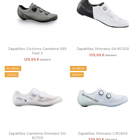
Zapatillas Ciclismo Carretera SIDI
Zapatillas Shimano SH-RC502
Fast 2
109,99 €
169,99 €
129,99 €
189,00 €
¡En oferta!
¡En oferta!
-20,00 €
-60,09 €
Zapatillas Carretera Shimano SH-
Zapatillas Shimano C.RC903
RC703
339,90 €
399,99 €