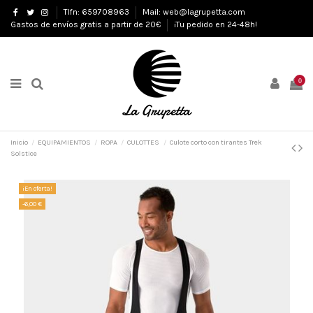
Tlfn: 659708963
Mail: web@lagrupetta.com
Gastos de envíos gratis a partir de 20€
¡Tu pedido en 24-48h!
0
Inicio
EQUIPAMIENTOS
ROPA
CULOTTES
Culote corto con tirantes Trek
Solstice
¡En oferta!
-6,00 €