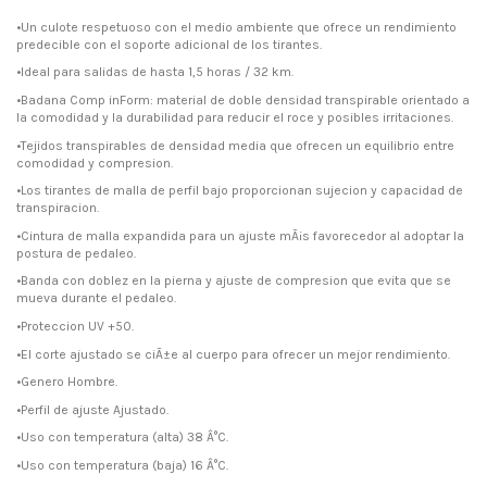
•Un culote respetuoso con el medio ambiente que ofrece un rendimiento
predecible con el soporte adicional de los tirantes.
•Ideal para salidas de hasta 1,5 horas / 32 km.
•Badana Comp inForm: material de doble densidad transpirable orientado a
la comodidad y la durabilidad para reducir el roce y posibles irritaciones.
•Tejidos transpirables de densidad media que ofrecen un equilibrio entre
comodidad y compresion.
•Los tirantes de malla de perfil bajo proporcionan sujecion y capacidad de
transpiracion.
•Cintura de malla expandida para un ajuste mÃ¡s favorecedor al adoptar la
postura de pedaleo.
•Banda con doblez en la pierna y ajuste de compresion que evita que se
mueva durante el pedaleo.
•Proteccion UV +50.
•El corte ajustado se ciÃ±e al cuerpo para ofrecer un mejor rendimiento.
•Genero Hombre.
•Perfil de ajuste Ajustado.
•Uso con temperatura (alta) 38 Â°C.
•Uso con temperatura (baja) 16 Â°C.