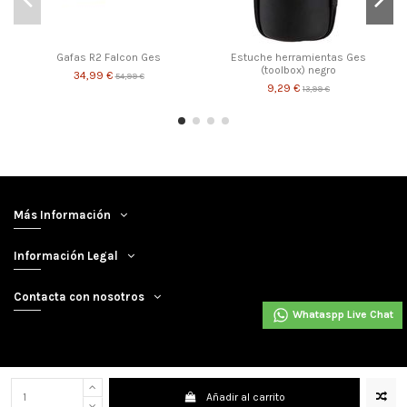
Gafas R2 Falcon Ges
Estuche herramientas Ges
(toolbox) negro
34,99 €
54,99 €
9,29 €
13,99 €
Más Información
Información Legal
Contacta con nosotros
Whataspp Live Chat
Añadir al carrito