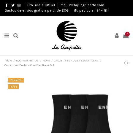
Tlfn: 659708963
Mail: web@lagrupetta.com
Gastos de envíos gratis a partir de 20€
¡Tu pedido en 24-48h!
0
Inicio
EQUIPAMIENTOS
ROPA
CALCETINES - CUBREZAPATILLAS
Calcetines Endura CoolMax Race 3-P
¡En oferta!
-3,14 €