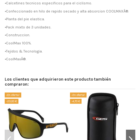
•Calcetines tecnicos especificos para el ciclismo.
•Confeccionado en hilo de rapido secado y alta absorcion COOLMAXÂ®.
•Planta del pie elastica.
•Pack mixto de 3 unidades.
•Construccion.
•CoolMax 100%.
•Tejidos & Tecnologia.
•CoolMaxÂ®.
Los clientes que adquirieron este producto también
compraron:
¡En oferta!
¡En oferta!
¡E
-20,00 €
-4,70 €
-5