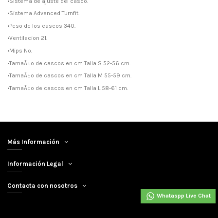
•Sistema de ajuste del casco.
•Sistema Advanced Turnfit.
•Peso de los cascos 340.
•Ventilacion 21.
•Mips No.
•TamaÃ±o de cascos en cm Talla S 52-56 cm.
•TamaÃ±o de cascos en cm Talla M 55-59 cm.
•TamaÃ±o de cascos en cm Talla L 58-61 cm.
Más Información
Información Legal
Contacta con nosotros
Whataspp Live Chat