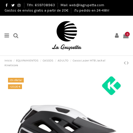
Tlfn: 659708963
Mail: web@lagrupetta.com
Gastos de envíos gratis a partir de 20€
¡Tu pedido en 24-48h!
0
Inicio
EQUIPAMIENTOS
CASCOS
ADULTO
Casco Lazer MTB Jackal
Kineticore
¡En oferta!
-120,00 €