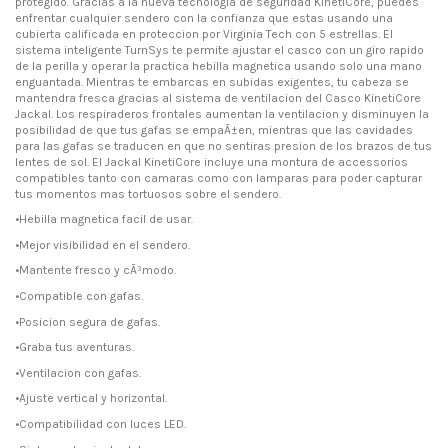
protegido. Gracias a la nueva tecnologia de seguridad KinetiCore, puedes
enfrentar cualquier sendero con la confianza que estas usando una
cubierta calificada en proteccion por Virginia Tech con 5 estrellas. El
sistema inteligente TurnSys te permite ajustar el casco con un giro rapido
de la perilla y operar la practica hebilla magnetica usando solo una mano
enguantada. Mientras te embarcas en subidas exigentes, tu cabeza se
mantendra fresca gracias al sistema de ventilacion del Casco KinetiCore
Jackal. Los respiraderos frontales aumentan la ventilacion y disminuyen la
posibilidad de que tus gafas se empaÃ±en, mientras que las cavidades
para las gafas se traducen en que no sentiras presion de los brazos de tus
lentes de sol. El Jackal KinetiCore incluye una montura de accessorios
compatibles tanto con camaras como con lamparas para poder capturar
tus momentos mas tortuosos sobre el sendero.
•Hebilla magnetica facil de usar.
•Mejor visibilidad en el sendero.
•Mantente fresco y cÃ³modo.
•Compatible con gafas.
•Posicion segura de gafas.
•Graba tus aventuras.
•Ventilacion con gafas.
•Ajuste vertical y horizontal.
•Compatibilidad con luces LED.