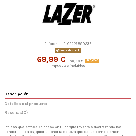
Referencia
BLC2227890238
Fuera de stock
69,99 €
189,99 €
-120,00 €
Impuestos incluidos
Descripción
Detalles del producto
Reseñas
(0)
•Ya sea que estÃ©s de paseo en tu parque favorito o destrozando los
senderos locales, quieres tener la certeza que estÃ¡s completamente