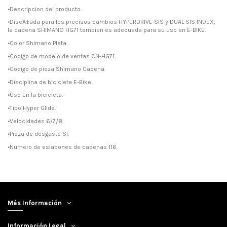
•Descripcion del producto.
•DiseÃ±ada para los precisos cambios HYPERDRIVE SIS y DUAL SIS INDEX,
la cadena SHIMANO HG71 tambien es adecuada para su uso en E-BIKE.
•Color Shimano Plata.
•Codigo de modelo de ventas CN-HG71 .
•Codigo de pieza Shimano Cadena.
•Disciplina de bicicleta E-Bike.
•Uso En la bicicleta.
•Tipo Hyper Glide.
•Velocidades 6/7/8.
•Pieza de desgaste Si.
•Numero de eslabones de cadenas 116.
Más Información
Información Legal