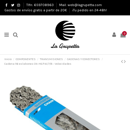
Tlfn: 659708963
Mail: web@lagrupetta.com
Gastos de envíos gratis a partir de 20€
¡Tu pedido en 24-48h!
0
Inicio
COMPONENTES
TRANSMISIONES
CADENAS Y CONECTORES
Cadena 116 eslabones CN-HG71 6/7/8 - Velocidades