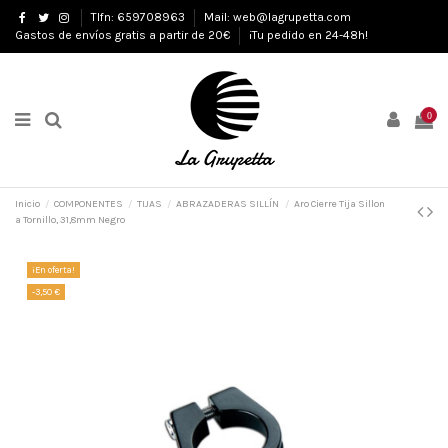
Tlfn: 659708963
Mail: web@lagrupetta.com
Gastos de envíos gratis a partir de 20€
¡Tu pedido en 24-48h!
0
Inicio
COMPONENTES
TIJAS
ABRAZADERAS SILLÍN
Aro Cierre Tija Sillon
a Tornillo, 31,8mm Negro
¡En oferta!
-3,50 €