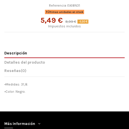
Referencia
I568N31
Últimas unidades en stock
5,49 €
8,99 €
-3,50 €
Impuestos incluidos
Descripción
Detalles del producto
Reseñas
(0)
•Medidas: 31,8.
•Color: Negro.
Más Información