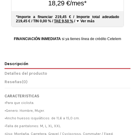
18,29 €/mes*
*Importe a financiar
219,45 €
/
Importe total adeudado
219,45 €
/
TIN
0,00 %
/
TAE
9,50 %
/
Ver más
FINANCIACIÓN INMEDIATA
si ya tienes línea de crédito Cetelem
Descripción
Detalles del producto
Reseñas
(0)
CARACTERISTICAS
•Para que ciclista.
•Genero: Hombre, Mujer.
•Ancho huesos isquiàticos: de 11,6 a 15,0 cm.
•Talla de pantalones: M, L, XL, XXL.
•Uso: Montaña, Carretera, Gravel / Cyclocross, Commuter / Fixed.