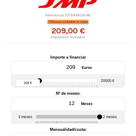
Referencia
ZSTDRAKON-NE
Últimas unidades en stock
209,00 €
Impuestos incluidos
Importe a financiar
Euros
90 €
20000 €
209 €
Nº de meses:
Meses
3 meses
12 meses
6
10
Mensualidad/cuota: