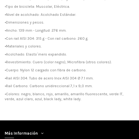
•Tipo de bicicleta: Muscolar, Elèctrica.
•Nivel de acolchado: Acolchado Estándar.
•Dimensiones y pesos.
•Ancho: 139 mm - Longitud: 276 mm.
•Con rail AISI 304: 315 g - Con rail carbono: 260 g.
•Materiales y colores.
•Acolchado: Elasto´mero expandido.
•Revestimiento: Cuero (color negro), Microfibra (otros colores).
•Cuerpo: Nylon 12 cargado con fibra de carbono.
•Rail AISI 304: Tubo de acero Inox AISI 304 Ø 7.1 mm.
•Rail Carbono: Carbono unidireccional 7,1 x 9,0 mm.
•Colores: negro, blanco, rojo, amarillo, amarillo fluorescente, verde IT,
verde, azul claro, azul, black lady, white lady.
Más Información