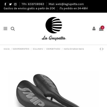
Tlfn: 659708963
Mail: web@lagrupetta.com
Gastos de envíos gratis a partir de 20€
¡Tu pedido en 24-48h!
0
Inicio
COMPONENTES
SILLINES
DEPORTIVOS
Sella Drakon Nera