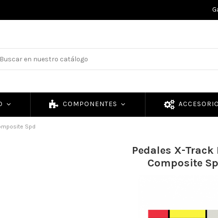
G
TO
COMPONENTES
ACCESORI
omposite Spd
Pedales X-Track
Composite S