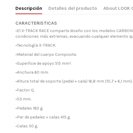
Descripción
Detalles del producto
About LOOK 
CARACTERISTICAS
•El X-TRACK RACE comparte diseño con los modelos CARBON y Ti
condiciones más extremas, evacuando cualquier elemento que
•Tecnología X-TRACK.
•Material del cuerpo Composite.
•Superficie de apoyo 515 mm².
•Anchura 60 mm.
•Altura total de soporte (pedal + cala) 16,8 mm (10,7 + 6,1 mm).
•Factor Q.
•53 mm.
•Pedales 182 g.
•Par de pedales + calas 415 g.
•Calas 50 g.