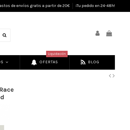
astos de envíos gratis a partir de 20€
¡Tu pedido en 24-48h!
Liquidación
OS
OFERTAS
BLOG
 Race
pd