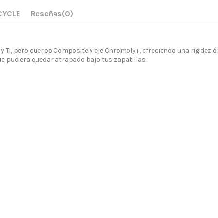
CYCLE
Reseñas
(0)
, pero cuerpo Composite y eje Chromoly+, ofreciendo una rigidez ópt
 pudiera quedar atrapado bajo tus zapatillas.