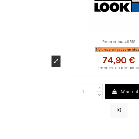
Referencia
49519
Últimas unidades en sto
74,90 €
Impuestos incluido
Añadir al