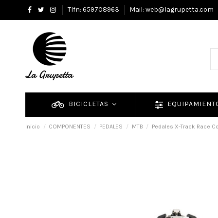
Tlfn: 659708963
Mail: web@lagrupetta.com
BICICLETAS
EQUIPAMIEN
Inicio
COMPONENTES
PEDALES
MTB
Pedales X-Track Race C