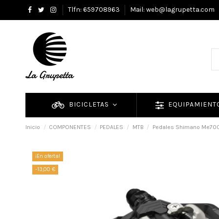
Tlfn: 659708963
Mail: web@lagrupetta.com
BICICLETAS
EQUIPAMIEN
Inicio
COMPONENTES
PEDALES
MTB
Pedales Shimano Me700 
¡En oferta!
-13,00 €