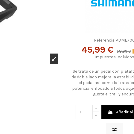
Referencia
PDME70
45,99 €
58,99 €
Impuestos incluido
Se trata de un pedal con plata
de doble lado mejora la estabilid
el pedal así como la transfe
potencia, enfocado a todos aque
gusta el trail y endur
Añadir al