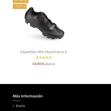
¡En oferta!
-45,00 €
Zapatillas Mtb Mountracer 2
54,90 €
99,90 €
Más Información
Envío