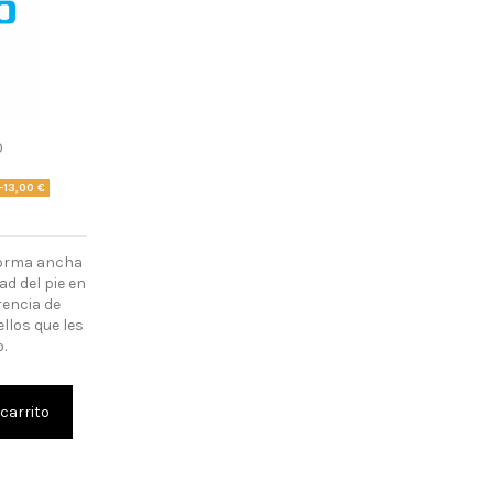
0
-13,00 €
s
forma ancha
ad del pie en
rencia de
llos que les
o.
 carrito