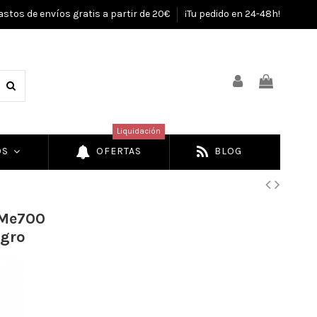
astos de envíos gratis a partir de 20€
¡Tu pedido en 24-48h!
Liquidación
OS
OFERTAS
BLOG
 Me700
egro