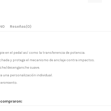
ANO
Reseñas
(0)
pie en el pedal así como la transferencia de potencia.
chada y protege el mecanismo de anclaje contra impactos.
anche/desenganche suave.
ra una personalización individual.
tenimiento.
n compraron: