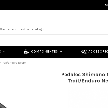
G
TO
COMPONENTES
ACCESORI
Trail/Enduro Negro
Pedales Shimano
Trail/Enduro N