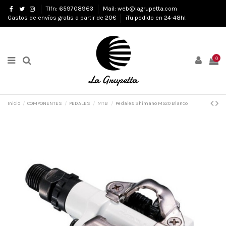
Tlfn: 659708963
Mail: web@lagrupetta.com
Gastos de envíos gratis a partir de 20€
¡Tu pedido en 24-48h!
0
Inicio
COMPONENTES
PEDALES
MTB
Pedales Shimano M520 Blanco