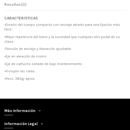
Reseñas
(0)
CARACTERISTICAS
•Diseño del cuerpo compacto con anclaje abierto para una fijación más
fácil.
•Mejor repelencia del barro y la suciedad que cualquier otro pedal de su
clase.
•Tensión de anclaje y liberación ajustable.
•Eje en aleación de cromo.
•Eje de cartucho sellado de bajo mantenimiento.
•Incluyen las calas.
•Peso: 380gr aprox.
Más Información
Información Legal