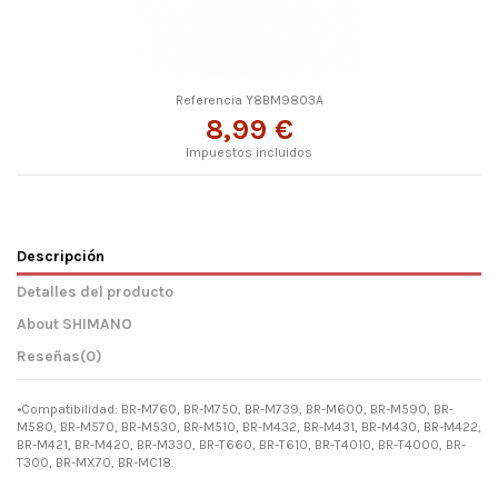
Referencia
Y8BM9803A
8,99 €
Impuestos incluidos
Descripción
Detalles del producto
About SHIMANO
Reseñas
(0)
•Compatibilidad: BR-M760, BR-M750, BR-M739, BR-M600, BR-M590, BR-
M580, BR-M570, BR-M530, BR-M510, BR-M432, BR-M431, BR-M430, BR-M422,
BR-M421, BR-M420, BR-M330, BR-T660, BR-T610, BR-T4010, BR-T4000, BR-
T300, BR-MX70, BR-MC18.