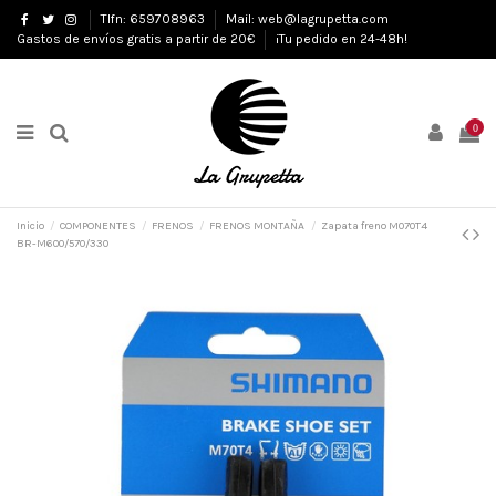
Tlfn: 659708963
Mail: web@lagrupetta.com
Gastos de envíos gratis a partir de 20€
¡Tu pedido en 24-48h!
0
Inicio
COMPONENTES
FRENOS
FRENOS MONTAÑA
Zapata freno M070T4
BR-M600/570/330