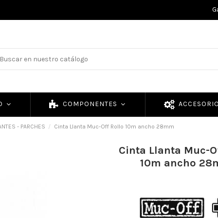
G
TO
COMPONENTES
ACCESORI
ANTES - PARCHES
Cinta Llanta Muc-Off Rollo 10m ancho 28mm
Cinta Llanta Muc-Of
10m ancho 2