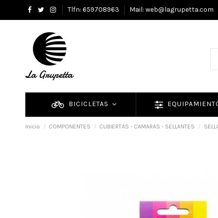
Tlfn: 659708963
Mail: web@lagrupetta.com
BICICLETAS
EQUIPAMIEN
Inicio
COMPONENTES
CUBIERTAS - CAMARAS - SELLANTES
SELL