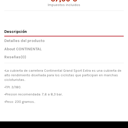
Impuestos incluidos
Descripción
Detalles del producto
About CONTINENTAL
Reseñas
(0)
•La cubierta de carretera Continental Grand Sport Extra es una cubierta de
alto rendimiento diseñada para los ciclistas que participan en marchas
cicloturistas..
•TPI: 3/180.
•Presion recomendada: 7,6 a 8,3 bar..
•Peso: 230 gramos..