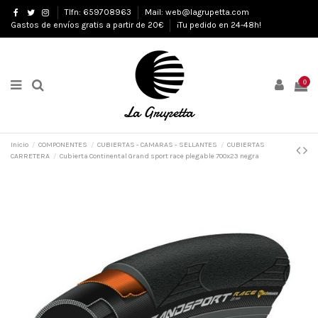
Tlfn: 659708963
Mail: web@lagrupetta.com
Gastos de envíos gratis a partir de 20€
¡Tu pedido en 24-48h!
0
Inicio
COMPONENTES
CUBIERTAS - CAMARAS - SELLANTES
CUBIERTAS
CARRETERA
Cubierta Continental Grand sport race plegable 700x23 negra