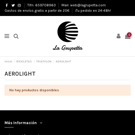
Tlfn: 659708963
Mail: web@lagrupetta.com
Gastos de envíos gratis a partir de 20€
¡Tu pedido en 24-48h!
0
Inicio
BICICLETAS
TRIATHLON
AEROLIGHT
AEROLIGHT
No hay productos disponibles
Más Información