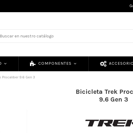
G
TO
COMPONENTES
ACCESORI
k Procaliber 9.6 Gen 3
Bicicleta Trek Pro
9.6 Gen 3