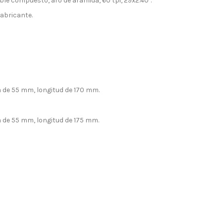
le compuesto, aro de aramida, 60 tpi, 29x2.40".
fabricante.
a de 55 mm, longitud de 170 mm.
a de 55 mm, longitud de 175 mm.