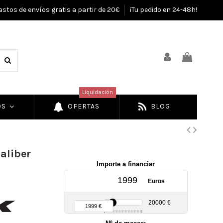
astos de envíos gratis a partir de 20€
¡Tu pedido en 24-48h!
Liquidación
OS
OFERTAS
BLOG
caliber
Importe a financiar
Euros
90 €
20000 €
1999 €