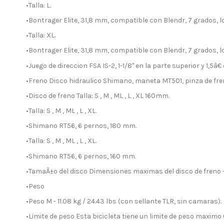
•Talla: L.
•Bontrager Elite, 31,8 mm, compatible con Blendr, 7 grados, 
•Talla: XL.
•Bontrager Elite, 31,8 mm, compatible con Blendr, 7 grados, 
•Juego de direccion FSA IS-2, 1-1/8" en la parte superior y 1,5â€ e
•Freno Disco hidraulico Shimano, maneta MT501, pinza de fr
•Disco de freno Talla: S , M , ML , L , XL 160mm.
•Talla: S , M , ML , L , XL.
•Shimano RT56, 6 pernos, 180 mm.
•Talla: S , M , ML , L , XL.
•Shimano RT56, 6 pernos, 160 mm.
•TamaÃ±o del disco Dimensiones maximas del disco de freno - 
•Peso
•Peso M - 11.08 kg / 24.43 lbs (con sellante TLR, sin camaras).
•Limite de peso Esta bicicleta tiene un limite de peso maximo (