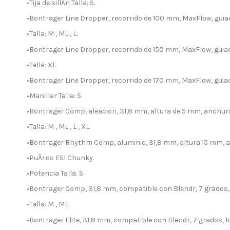
•Tija de sillÃ­n Talla: S.
•Bontrager Line Dropper, recorrido de 100 mm, MaxFlow, guiad
•Talla: M , ML , L.
•Bontrager Line Dropper, recorrido de 150 mm, MaxFlow, guiad
•Talla: XL.
•Bontrager Line Dropper, recorrido de 170 mm, MaxFlow, guia
•Manillar Talla: S.
•Bontrager Comp, aleacion, 31,8 mm, altura de 5 mm, anchu
•Talla: M , ML , L , XL.
•Bontrager Rhythm Comp, aluminio, 31,8 mm, altura 15 mm,
•PuÃ±os ESI Chunky.
•Potencia Talla: S.
•Bontrager Comp, 31,8 mm, compatible con Blendr, 7 grados,
•Talla: M , ML.
•Bontrager Elite, 31,8 mm, compatible con Blendr, 7 grados, 