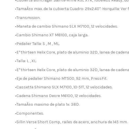
•Cubierta Bontrager Sainte-Anne RSL XTR, Tubeless Ready, dob
•TamaÃ±o max. de la cubierta Cuadro: 29x2.40": Horquilla: Ver 
•Transmision.
•Maneta de cambio Shimano SLX M7100, 12 velocidades.
•Cambio Shimano XT M8100, caja larga.
•Pedalier Talla: S , M , ML.
•E*thirteen Helix Core, plato de aluminio 32D, lanea de caden
•Talla: L , XL.
•E*thirteen Helix Core, plato de aluminio 32D, lanea de caden
•Eje de pedalier Shimano MT500, 92 mm, PressFit.
•Cassette Shimano SLX M7100, 10-51T, 12 velocidades.
•Cadena Shimano Deore M6100, 12 velocidades.
•TamaÃ±o maximo de plato 1x: 38D.
•Componentes.
•Sillin Verse Short Comp, railes de acero, anchura de 145 mm.