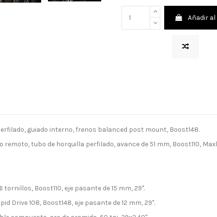
Añadir al
rfilado, guiado interno, frenos balanced post mount, Boost148.
o remoto, tubo de horquilla perfilado, avance de 51 mm, Boost110, Max
tornillos, Boost110, eje pasante de 15 mm, 29".
d Drive 108, Boost148, eje pasante de 12 mm, 29".