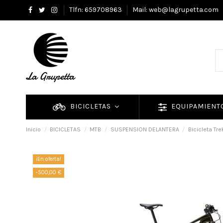
Tlfn: 659708963
Mail: web@lagrupetta.com
BICICLETAS
EQUIPAMIEN
Inicio
BICICLETAS
MTB
SUSPENSION DELANTERA
Bicicleta Tre
¡En oferta!
-500,00 €