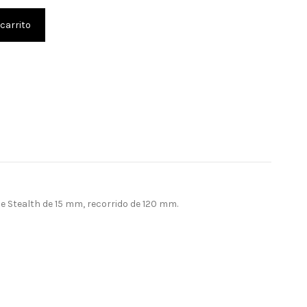
 carrito
le Stealth de 15 mm, recorrido de 120 mm.