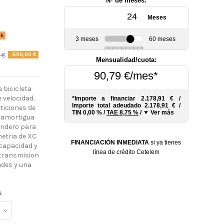
Nº de meses:
Meses
3
ck
3 meses
60 meses
6
10
12
18
24
30
36
48
 €
-500,00 €
Mensualidad/cuota:
s
90,79 €/mes*
a bicicleta
 velocidad.
*Importe a financiar
2.178,91 €
/
Importe total adeudado
2.178,91 €
/
ticiones de
TIN
0,00 %
/
TAE
8,75 %
/
Ver más
e amortigua
sendero para
metria de XC
FINANCIACIÓN INMEDIATA
si ya tienes
 capacidad y
línea de crédito Cetelem
 transmision
ades y una
s