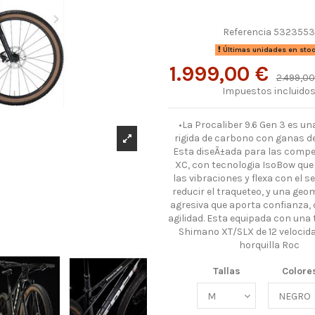
Referencia
532355
Últimas unidades en sto
1.999,00 €
2.499,00
Impuestos incluido
•La Procaliber 9.6 Gen 3 es un
rigida de carbono con ganas de
Esta diseÃ±ada para las compe
XC, con tecnologia IsoBow qu
las vibraciones y flexa con el 
reducir el traqueteo, y una geo
agresiva que aporta confianza,
agilidad. Esta equipada con una
Shimano XT/SLX de 12 velocid
horquilla Roc
Tallas
Colore