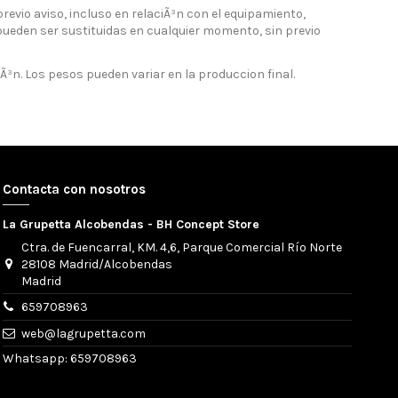
evio aviso, incluso en relaciÃ³n con el equipamiento,
pueden ser sustituidas en cualquier momento, sin previo
Ã³n. Los pesos pueden variar en la produccion final.
Contacta con nosotros
La Grupetta Alcobendas - BH Concept Store
Ctra. de Fuencarral, KM. 4,6, Parque Comercial Río Norte
28108 Madrid/Alcobendas
Madrid
659708963
web@lagrupetta.com
Whatsapp: 659708963