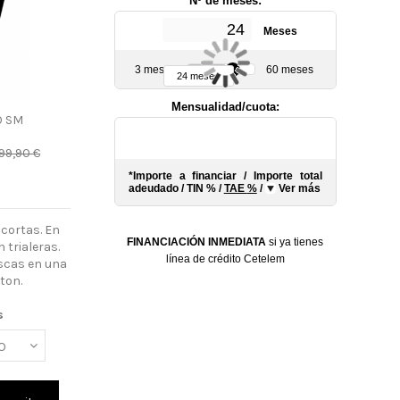
Nº de meses:
Meses
3 meses
60 meses
24 meses
Mensualidad/cuota:
O SM
99,90 €
*Importe a financiar
/
Importe total
s
adeudado
/
TIN
%
/
TAE
%
/
Ver más
 cortas. En
FINANCIACIÓN INMEDIATA
si ya tienes
 trialeras.
línea de crédito Cetelem
uscas en una
ton.
s