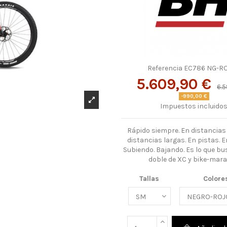
Referencia
EC786 NG-R
5.609,90 €
6.5
-990,00 €
Impuestos incluido
Rápido siempre. En distancias
distancias largas. En pistas. En
Subiendo. Bajando. Es lo que b
doble de XC y bike-mara
Tallas
Colore