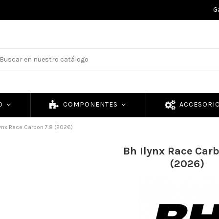
G
TO
COMPONENTES
ACCESORI
lynx Race Carbon 7.8 (2026)
Bh Ilynx Race Car
(2026)