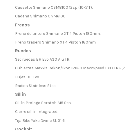
Cassette Shimano CSM8100 12sp (10-51T).
Cadena Shimano CNM6100.
Frenos
Freno delantero Shimano XT 4 Piston 180mm.
Freno trasero Shimano XT 4 Piston 180mm.
Ruedas
Set ruedas BH Evo A30 Alu TR.
Cubiertas Maxxis Rekon/IkonTPI120 MaxxSpeed EXO TR 2,2.
Bujes BH Evo.
Radios Stainless Steel.
Sillín
Sillín Prologo Scratch M5 Stn.
Cierre sillín Integrated.
Tija Bike Yoke Divine SL 31,6 .
Cockpit