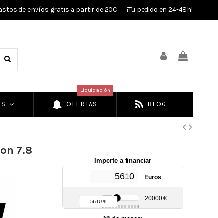
astos de envíos gratis a partir de 20€
¡Tu pedido en 24-48h!
Liquidación
OS
OFERTAS
BLOG
bon 7.8
Importe a financiar
Euros
90 €
20000 €
5610 €