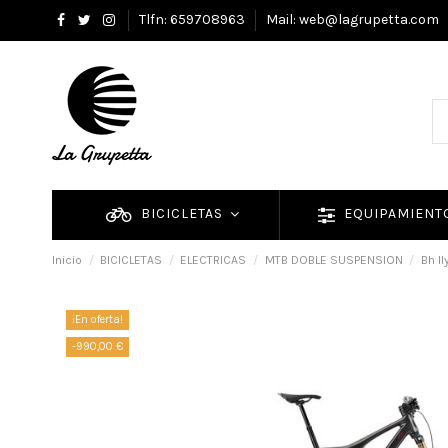
Tlfn: 659708963
Mail: web@lagrupetta.com
BICICLETAS
EQUIPAMIEN
Inicio
BICICLETAS
ELECTRICAS
MTB DOBLE SUSPENSION
Bh I
¡En oferta!
-990,00 €