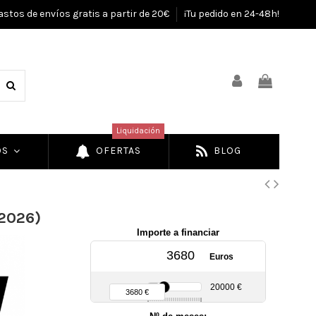
astos de envíos gratis a partir de 20€
¡Tu pedido en 24-48h!
Liquidación
OS
OFERTAS
BLOG
(2026)
Importe a financiar
Euros
90 €
20000 €
3680 €