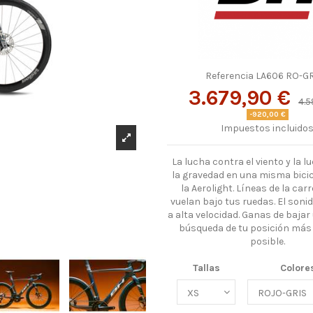
Referencia
LA606 RO-G
3.679,90 €
4.5
-920,00 €
Impuestos incluido
La lucha contra el viento y la 
la gravedad en una misma bicicl
la Aerolight. Líneas de la car
vuelan bajo tus ruedas. El sonid
a alta velocidad. Ganas de bajar
búsqueda de tu posición más
posible.
Tallas
Colore