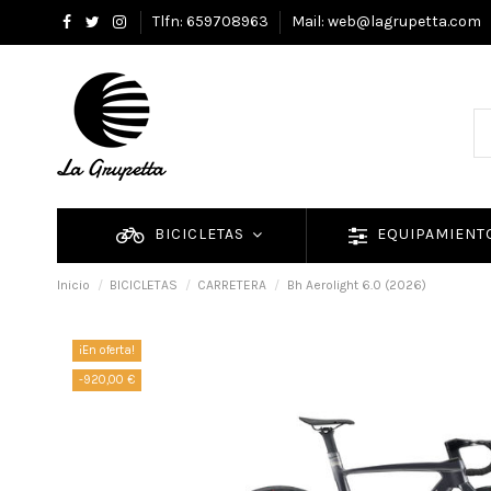
Tlfn: 659708963
Mail: web@lagrupetta.com
BICICLETAS
EQUIPAMIEN
Inicio
BICICLETAS
CARRETERA
Bh Aerolight 6.0 (2026)
¡En oferta!
-920,00 €