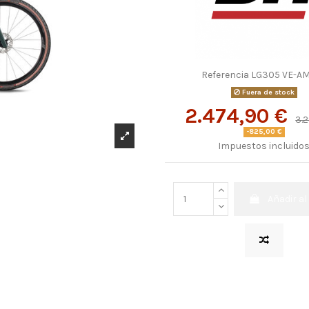
Referencia
LG305 VE-A
Fuera de stock
2.474,90 €
3.
-825,00 €
Impuestos incluido
Añadir al