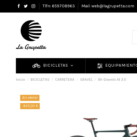
Tlfn: 659708963
Mail: web@lagrupetta.com
BICICLETAS
EQUIPAMIEN
Inicio
BICICLETAS
CARRETERA
GRAVEL
Bh Gravelx At 3.0
¡En oferta!
-825,00 €