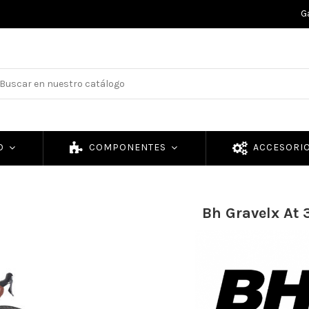
G
TO
COMPONENTES
ACCESORI
Bh Gravelx At 