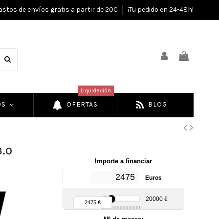
astos de envíos gratis a partir de 20€
¡Tu pedido en 24-48h!
Liquidación
OS
OFERTAS
BLOG
3.0
Importe a financiar
Euros
90 €
20000 €
2475 €