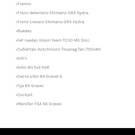
•Frenos.
•Freno delantero Shimano GRX Hydra.
•Freno trasero Shimano GRX Hydra.
•Ruedas.
•Set ruedas Vision Team TC30 MS Disc.
•Cubiertas Hutchinson Touareg Tan 700x40.
•Sillín.
•Sillin BH Tud XGR.
•Cierre sillin BH Gravel X.
•Tija BH Gravel.
•Cockpit.
•Manillar FSA NS Gravel.