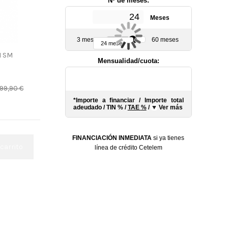
Nº de meses:
Meses
3 meses
60 meses
24 meses
M SM
Mensualidad/cuota:
299,90 €
*Importe a financiar
/
Importe total
s
adeudado
/
TIN
%
/
TAE
%
/
Ver más
FINANCIACIÓN INMEDIATA
si ya tienes
 carrito
línea de crédito Cetelem