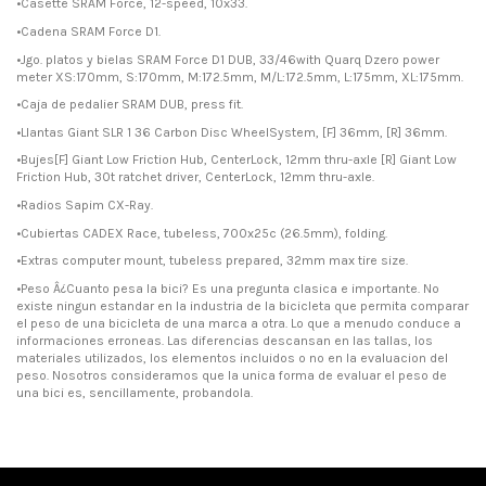
•Casette SRAM Force, 12-speed, 10x33.
•Cadena SRAM Force D1.
•Jgo. platos y bielas SRAM Force D1 DUB, 33/46with Quarq Dzero power
meter XS:170mm, S:170mm, M:172.5mm, M/L:172.5mm, L:175mm, XL:175mm.
•Caja de pedalier SRAM DUB, press fit.
•Llantas Giant SLR 1 36 Carbon Disc WheelSystem, [F] 36mm, [R] 36mm.
•Bujes[F] Giant Low Friction Hub, CenterLock, 12mm thru-axle [R] Giant Low
Friction Hub, 30t ratchet driver, CenterLock, 12mm thru-axle.
•Radios Sapim CX-Ray.
•Cubiertas CADEX Race, tubeless, 700x25c (26.5mm), folding.
•Extras computer mount, tubeless prepared, 32mm max tire size.
•Peso Â¿Cuanto pesa la bici? Es una pregunta clasica e importante. No
existe ningun estandar en la industria de la bicicleta que permita comparar
el peso de una bicicleta de una marca a otra. Lo que a menudo conduce a
informaciones erroneas. Las diferencias descansan en las tallas, los
materiales utilizados, los elementos incluidos o no en la evaluacion del
peso. Nosotros consideramos que la unica forma de evaluar el peso de
una bici es, sencillamente, probandola.