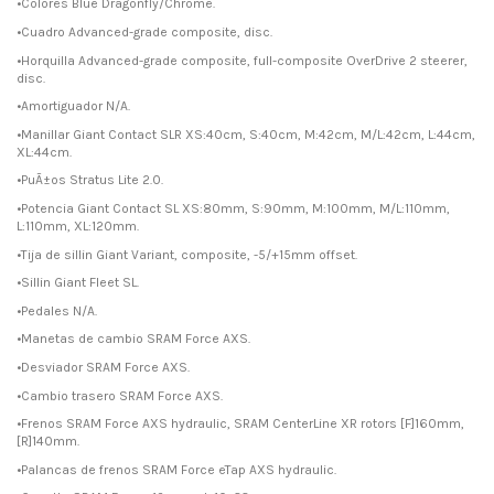
•Colores Blue Dragonfly/Chrome.
•Cuadro Advanced-grade composite, disc.
•Horquilla Advanced-grade composite, full-composite OverDrive 2 steerer,
disc.
•Amortiguador N/A.
•Manillar Giant Contact SLR XS:40cm, S:40cm, M:42cm, M/L:42cm, L:44cm,
XL:44cm.
•PuÃ±os Stratus Lite 2.0.
•Potencia Giant Contact SL XS:80mm, S:90mm, M:100mm, M/L:110mm,
L:110mm, XL:120mm.
•Tija de sillin Giant Variant, composite, -5/+15mm offset.
•Sillin Giant Fleet SL.
•Pedales N/A.
•Manetas de cambio SRAM Force AXS.
•Desviador SRAM Force AXS.
•Cambio trasero SRAM Force AXS.
•Frenos SRAM Force AXS hydraulic, SRAM CenterLine XR rotors [F]160mm,
[R]140mm.
•Palancas de frenos SRAM Force eTap AXS hydraulic.