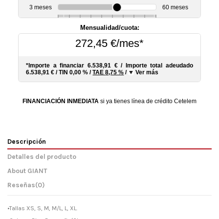
3 meses
60 meses
6
10
12
18
24
30
36
48
Mensualidad/cuota:
272,45 €/mes*
*Importe a financiar
6.538,91 €
/
Importe total adeudado
6.538,91 €
/
TIN
0,00 %
/
TAE
8,75 %
/
Ver más
FINANCIACIÓN INMEDIATA
si ya tienes línea de crédito Cetelem
Descripción
Detalles del producto
About GIANT
Reseñas
(0)
•Tallas XS, S, M, M/L, L, XL.