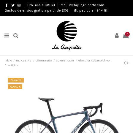
Tlfn: 659708963
Mail: web@lagrupetta.com
Gastos de envíos gratis a partir de 20€
¡Tu pedido en 24-48h!
0
Inicio
BICICLETAS
CARRETERA
COMPETICIÓN
Giant Tcr Advanced Pro
Disc 0 Axs
¡En oferta!
-800,00 €