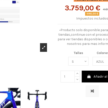
3.759,00 €
4.6
-940,00 €
Impuestos incluido
•Producto solo disponible para
tiendas,continue con el proce
para ver tiendas disponibles o 
nosotros para mas inform
Tallas
Colore
Añadir al