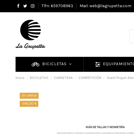
Tlfn: 659708963
Mail: web@lagrupetta.com
BICICLETAS
EQUIPAMIEN
Inicio
BICICLETAS
CARRETERA
COMPETICIÓN
Giant Propel Adv
¡En oferta!
-940,00 €