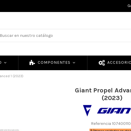
G
TO
COMPONENTES
ACCESORI
anced 1 (2023)
Giant Propel Adva
(2023)
Referencia
107400110
Últimas unidades en sto