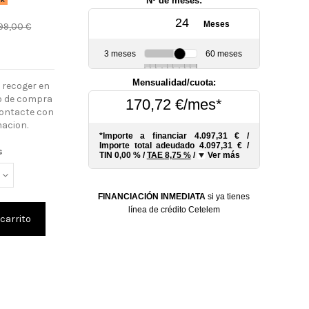
Nº de meses:
Meses
99,00 €
s
3 meses
60 meses
6
10
12
18
24
30
36
48
Mensualidad/cuota:
 recoger en
so de compra
170,72 €/mes*
contacte con
acion.
*Importe a financiar
4.097,31 €
/
Importe total adeudado
4.097,31 €
/
s
TIN
0,00 %
/
TAE
8,75 %
/
Ver más
FINANCIACIÓN INMEDIATA
si ya tienes
línea de crédito Cetelem
 carrito