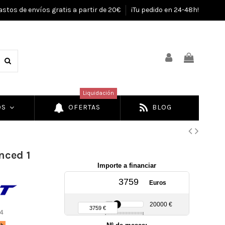
astos de envíos gratis a partir de 20€
¡Tu pedido en 24-48h!
Liquidación
OS
OFERTAS
BLOG
nced 1
Importe a financiar
Euros
90 €
20000 €
3759 €
4
ck