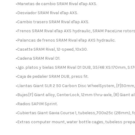
•Manetas de cambio SRAM Rival eTap AXS.
•Desviador SRAM Rival eTap AXS.
•Cambio trasero SRAM Rival eTap AXS.
•Frenos SRAM Rival eTap AXS hydraulic, SRAM PaceLine rotor
•Palancas de frenos SRAM Rival eTap AXS hydraulic.
•Casette SRAM Rival, 12-speed, 10x30.
•Cadena SRAM Rival D1.
•Jgo. platos y bielas SRAM Rival D1 DUB, 35/48 XS:170mm, S
•Caja de pedalier SRAM DUB, press fit.
•Llantas Giant SLR 2 50 Carbon Disc WheelSystem, [F]50mm
•Bujes[F] Giant alloy, CenterLock, 12mm thru-axle, [R] Giant a
•Radios SAPIM Sprint.
•Cubiertas Giant Gavia Course 1, tubeless,700x25c (28mm), fo
•Extras computer mount, water bottle cages, tubeless prepa