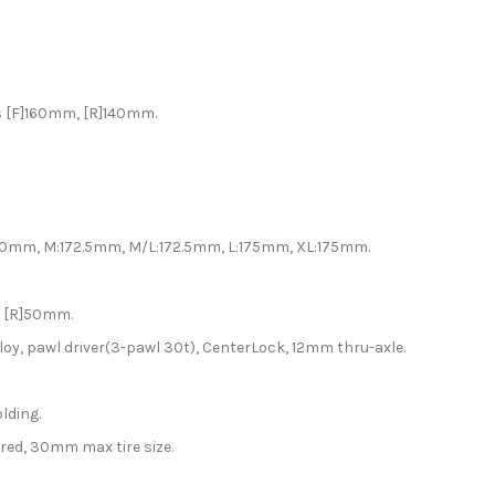
s [F]160mm, [R]140mm.
:170mm, M:172.5mm, M/L:172.5mm, L:175mm, XL:175mm.
, [R]50mm.
lloy, pawl driver(3-pawl 30t), CenterLock, 12mm thru-axle.
lding.
red, 30mm max tire size.