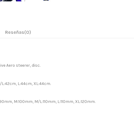
Reseñas
(0)
e Aero steerer, disc.
/L:42cm, L:44cm, XL:44cm.
S:90mm, M:100mm, M/L:110mm, L:110mm, XL:120mm.