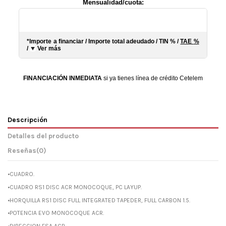
Mensualidad/cuota:
*Importe a financiar
/
Importe total adeudado
/
TIN
%
/
TAE
%
/
Ver más
FINANCIACIÓN INMEDIATA
si ya tienes línea de crédito Cetelem
Descripción
Detalles del producto
Reseñas
(0)
•CUADRO.
•CUADRO RS1 DISC ACR MONOCOQUE, PC LAYUP.
•HORQUILLA RS1 DISC FULL INTEGRATED TAPEDER, FULL CARBON 1.5.
•POTENCIA EVO MONOCOQUE ACR.
•DIRECCION FSA ACR.