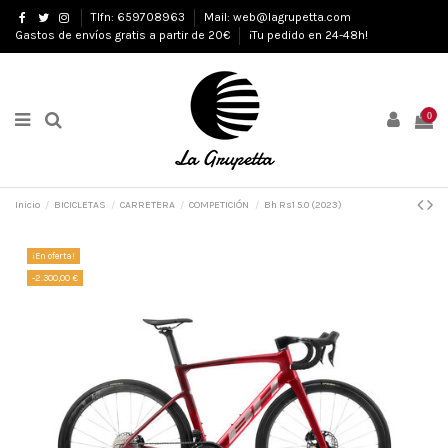
Tlfn: 659708963
Mail: web@lagrupetta.com
Gastos de envíos gratis a partir de 20€
¡Tu pedido en 24-48h!
0
Inicio
BICICLETAS
CARRETERA
COMPETICIÓN
Bh Rs1 5.0 (2023)
¡En oferta!
-2.300,00 €