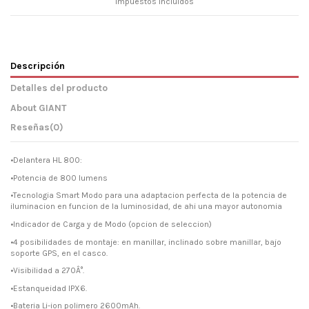
Impuestos incluidos
Descripción
Detalles del producto
About GIANT
Reseñas
(0)
•Delantera HL 800:
•Potencia de 800 lumens
•Tecnologia Smart Modo para una adaptacion perfecta de la potencia de
iluminacion en funcion de la luminosidad, de ahi una mayor autonomia
•Indicador de Carga y de Modo (opcion de seleccion)
•4 posibilidades de montaje: en manillar, inclinado sobre manillar, bajo
soporte GPS, en el casco.
•Visibilidad a 270Â°.
•Estanqueidad IPX6.
•Bateria Li-ion polimero 2600mAh.