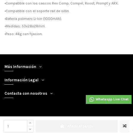
•Compatible con los cascos Rev Comp, Compel, Roost, Prompt y ARX.
•Compatible con el soporte rail de sillin.
•Bateria polimero Li-Ion (1000mAh).
•Medidas: 53x28x28mm.
•Peso: 46g con fijacion.
Más Información
Información Legal
Contacta con nosotros
Whataspp Live Chat
Añadir al carrito