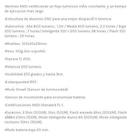
•Normas ANSI certificando un flujo luminoso mÃ¡s constante, y un tiempo
de ejecucion mas largo.
•Estructura de aluminio CNC para una mejor disipaciÃ³n termica.
•Autonomia : Alta 800 lumens ; 1,5H / Media 400 lumens; 3,5 horas / Baja
200 lumens ; 7 horas/ Inteligente 100 > 200 lumens 38 horas / Flash 100
lumens ; 33 horas.
•Medidas: 103x30x29mm.
•Peso: 103g (sin soporte).
•Trasera TL 200:.
•Potencia 200 lumens.
•Visibilidad 270 grados y hasta 1km.
•Estanqueidad IPX7.
•Modo Smart (Sensor de luminosidad).
•Sensor de movimiento para economizar bateria.
•Certificaciones ANSI-Standard FL-1.
•Duracion: 2.5hrs (100LM), 5hrs (50LM), Flash elevado 6hrs (200LM), Flash
dÃ©bil 25hrs (10LM), Modo inteligente diurno 6h (200LM), Modo inteligente
nocturno 10hrs (30LM),
•Modo bateria baja 20 min.