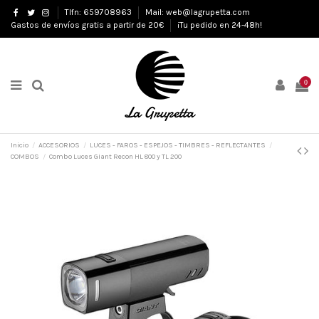
Tlfn: 659708963
Mail: web@lagrupetta.com
Gastos de envíos gratis a partir de 20€
¡Tu pedido en 24-48h!
0
Inicio
ACCESORIOS
LUCES - FAROS - ESPEJOS - TIMBRES - REFLECTANTES
COMBOS
Combo Luces Giant Recon HL 800 y TL 200