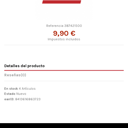
Referencia
387421500
9,90 €
Impuestos incluidos
Detalles del producto
Reseñas
(0)
En stock
4 Artículos
Estado
Nuevo
ean13:
8413616863723