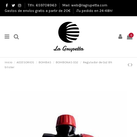
Tlfn: 659708963
Mail: web@lagrupetta.com
Gastos de envíos gratis a partir de 20€
¡Tu pedido en 24-48h!
0
Inicio
ACCESORIOS
BOMBAS
BOMBONAS CO2
Regulador de Co2 Bh
blister