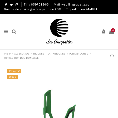
Tlfn: 659708963
Mail: web@lagrupetta.com
Gastos de envíos gratis a partir de 20€
¡Tu pedido en 24-48h!
0
Inicio
ACCESORIOS
BIDONES - PORTABIDONES
PORTABIDONES
PORTABIDON BBB DUALCAGE
¡En oferta!
-2,95 €