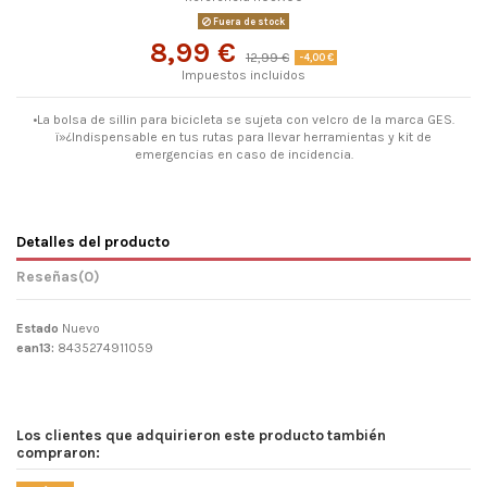
Fuera de stock
8,99 €
12,99 €
-4,00 €
Impuestos incluidos
•La bolsa de sillin para bicicleta se sujeta con velcro de la marca GES.
ï»¿Indispensable en tus rutas para llevar herramientas y kit de
emergencias en caso de incidencia.
Detalles del producto
Reseñas
(0)
Estado
Nuevo
ean13:
8435274911059
Los clientes que adquirieron este producto también
compraron: