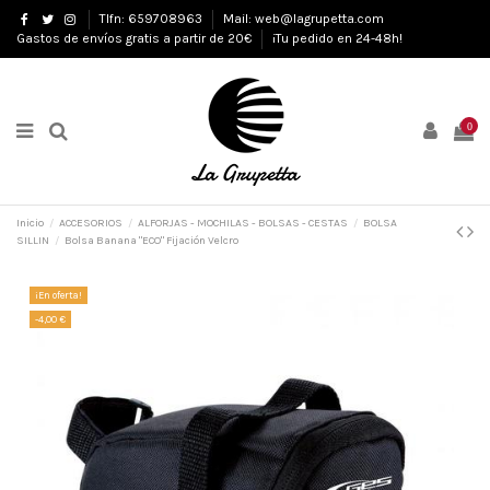
Tlfn: 659708963
Mail: web@lagrupetta.com
Gastos de envíos gratis a partir de 20€
¡Tu pedido en 24-48h!
0
Inicio
ACCESORIOS
ALFORJAS - MOCHILAS - BOLSAS - CESTAS
BOLSA
SILLIN
Bolsa Banana "ECO" Fijación Velcro
¡En oferta!
-4,00 €