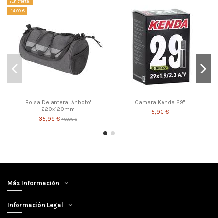
¡En oferta!
-14,00 €
Bolsa Delantera "Anboto"
Camara Kenda 29"
220x120mm
5,90 €
35,99 €
49,99 €
Más Información
Información Legal